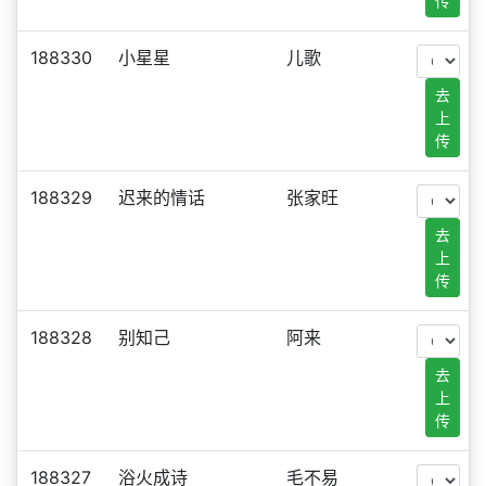
传
188330
小星星
儿歌
去
上
传
188329
迟来的情话
张家旺
去
上
传
188328
别知己
阿来
去
上
传
188327
浴火成诗
毛不易