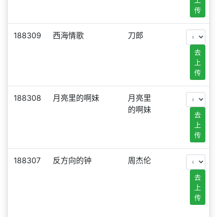
传
188309
西海情歌
刀郎
去
上
传
188308
月亮里的啊妹
月亮里
的啊妹
去
上
传
188307
反方向的钟
周杰伦
去
上
传