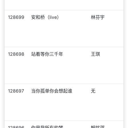
128699
安和桥（live）
林芬宇
128698
站着等你三千年
王琪
128697
当你孤单你会想起谁
无
128696
你是我所有的梦
解忧邵