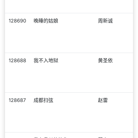
128690
晚睡的姑娘
周新诚
128688
我不入地狱
黄圣依
128687
成都扫弦
赵雷