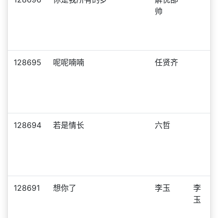
帅
128695
呢呢喃喃
任贤齐
128694
若是情长
六哲
128691
想你了
李玉
李
玉