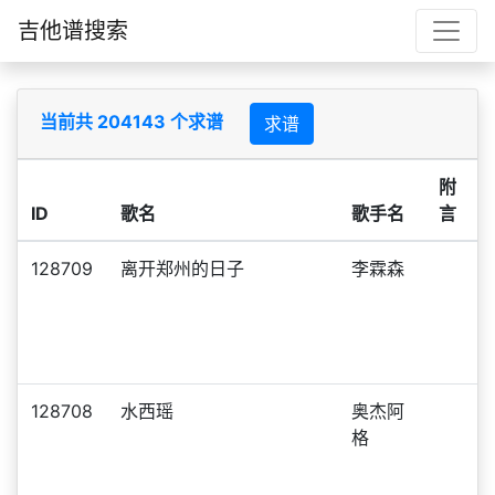
吉他谱搜索
当前共 204143 个求谱
求谱
附
ID
歌名
歌手名
言
128709
离开郑州的日子
李霖森
128708
水西瑶
奥杰阿
格