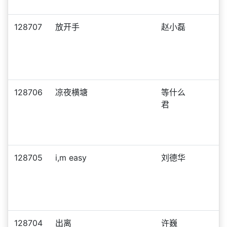
128707
放开手
赵小磊
128706
凉夜横塘
等什么
君
128705
i,m easy
刘德华
128704
出离
许巍