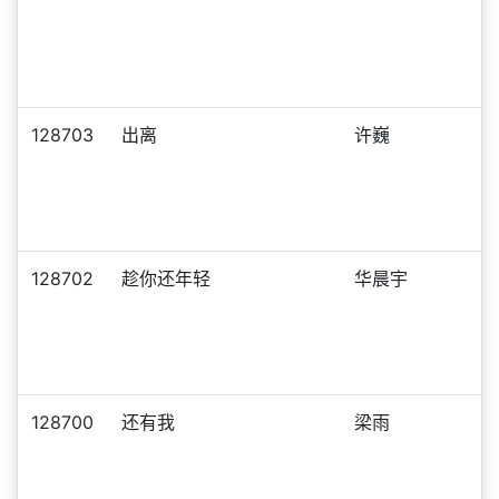
128703
出离
许巍
128702
趁你还年轻
华晨宇
128700
还有我
梁雨