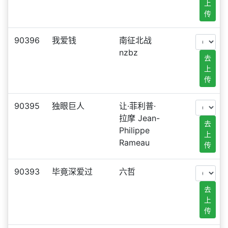
上
传
90396
我爱钱
南征北战
nzbz
去
上
传
90395
独眼巨人
让·菲利普·
拉摩 Jean-
去
Philippe
上
Rameau
传
90393
毕竟深爱过
六哲
去
上
传