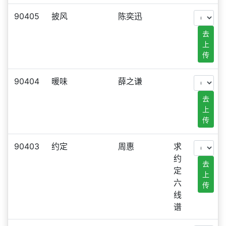
90405
披风
陈奕迅
去
上
传
90404
暖味
薛之谦
去
上
传
90403
约定
周惠
求
约
去
定
上
六
传
线
谱