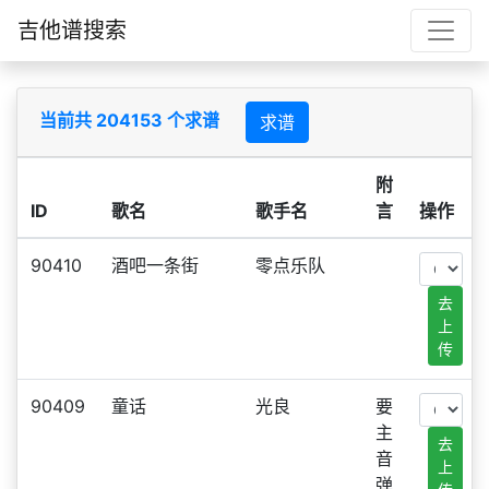
吉他谱搜索
当前共 204153 个求谱
求谱
附
ID
歌名
歌手名
言
操作
90410
酒吧一条街
零点乐队
去
上
传
90409
童话
光良
要
主
去
音
上
弹