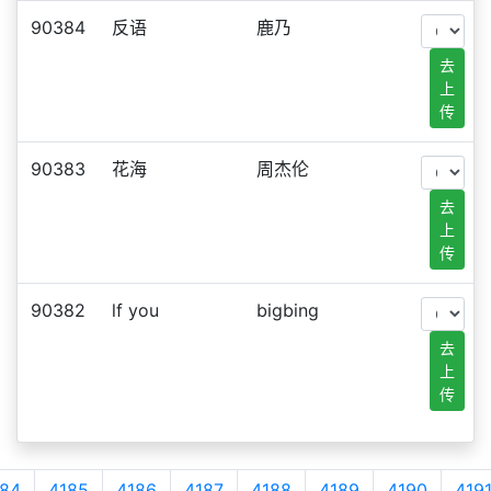
90384
反语
鹿乃
去
上
传
90383
花海
周杰伦
去
上
传
90382
lf you
bigbing
去
上
传
84
4185
4186
4187
4188
4189
4190
419