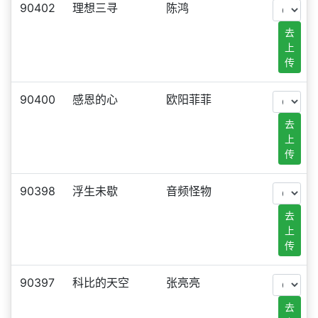
90402
理想三寻
陈鸿
去
上
传
90400
感恩的心
欧阳菲菲
去
上
传
90398
浮生未歇
音频怪物
去
上
传
90397
科比的天空
张亮亮
去