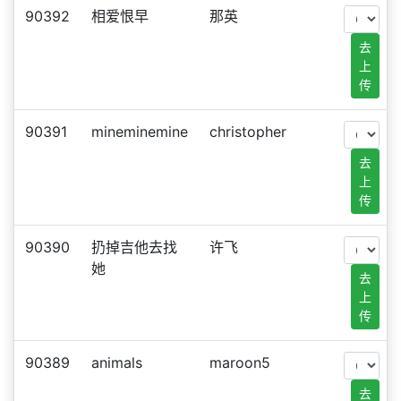
90392
相爱恨早
那英
去
上
传
90391
mineminemine
christopher
去
上
传
90390
扔掉吉他去找
许飞
她
去
上
传
90389
animals
maroon5
去