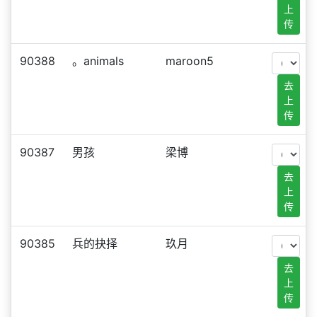
上
传
90388
。animals
maroon5
去
上
传
90387
男孩
梁博
去
上
传
90385
兵的抉择
玖月
去
上
传