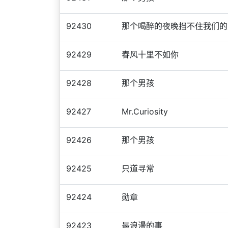
92430
那个喝醉的夜晚挡不住我们的
92429
春风十里不如你
92428
那个男孩
92427
Mr.Curiosity
92426
那个男孩
92425
只道寻常
92424
勋章
92423
最浪漫的事