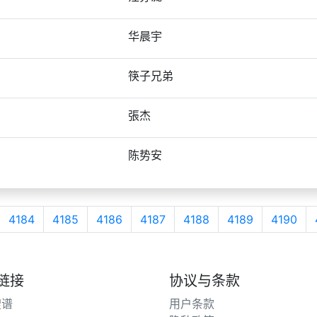
华晨宇
筷子兄弟
張杰
陈势安
4184
4185
4186
4187
4188
4189
4190
链接
协议与条款
搜谱
用户条款