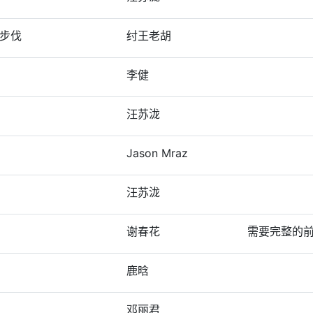
步伐
纣王老胡
李健
汪苏泷
Jason Mraz
汪苏泷
谢春花
需要完整的
鹿晗
邓丽君