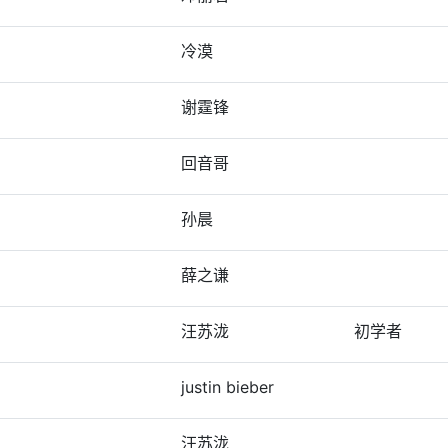
冷漠
谢霆锋
回音哥
孙晨
薛之谦
汪苏泷
初学者
justin bieber
汪苏泷