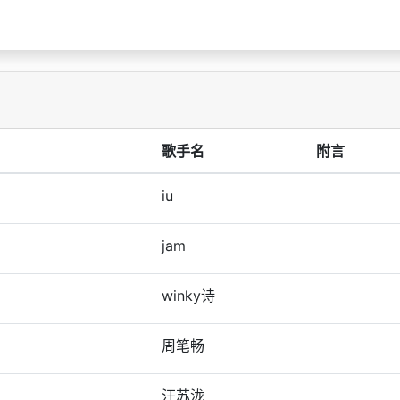
歌手名
附言
iu
jam
winky诗
周笔畅
汪苏泷