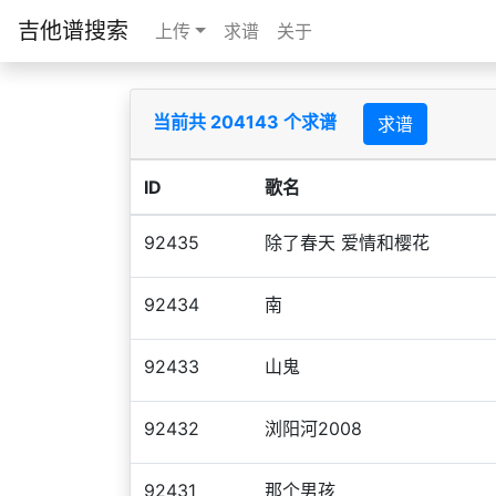
吉他谱搜索
上传
求谱
关于
当前共 204143 个求谱
求谱
ID
歌名
92435
除了春天 爱情和樱花
92434
南
92433
山鬼
92432
浏阳河2008
92431
那个男孩