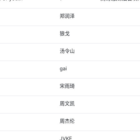
郑润泽
狼戈
汤令山
gai
宋雨琦
周文凯
周杰伦
JVKE