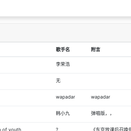
歌手名
附言
李荣浩
无
wapadar
wapadar
韩小九
弹唱版，，
m of youth
?
《东京放课后召唤师