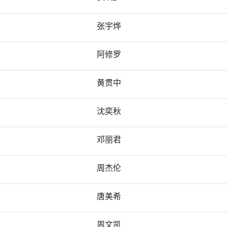
张宇烨
阿修罗
黄贯中
沈奕秋
邓丽君
周杰伦
唐美希
周文凯