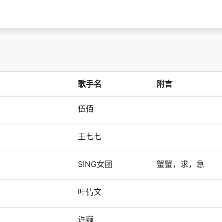
歌手名
附言
伍佰
王七七
SING女团
蟹蟹，求，急
叶倩文
许巍