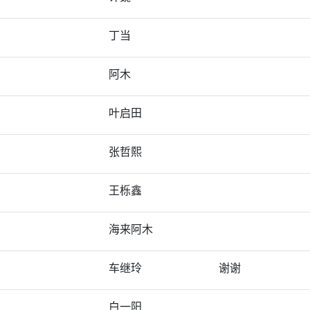
丁当
阿木
叶启田
张哲熙
王栎鑫
海来阿木
车继玲
谢谢
白一阳