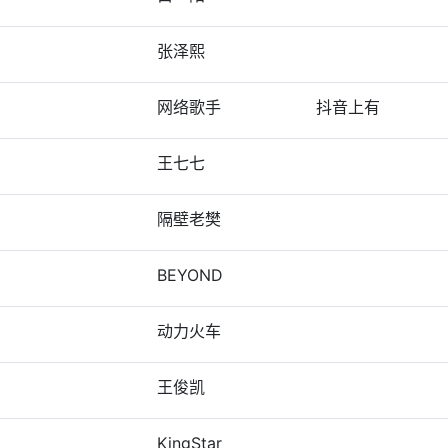
张泽熙
网络歌手
抖音上有
王七七
隔壁老樊
BEYOND
动力火车
王俊凯
KingStar