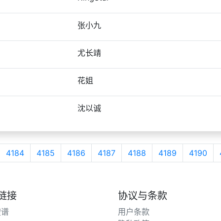
张小九
尤长靖
花姐
沈以诚
4184
4185
4186
4187
4188
4189
4190
链接
协议与条款
搜谱
用户条款