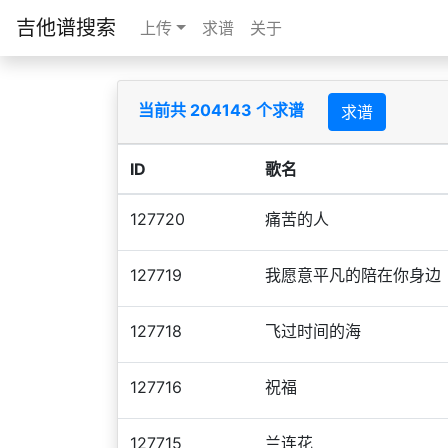
吉他谱搜索
上传
求谱
关于
当前共 204143 个求谱
求谱
ID
歌名
127720
痛苦的人
127719
我愿意平凡的陪在你身边
127718
飞过时间的海
127716
祝福
127715
兰连花