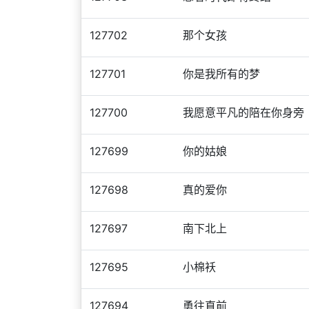
127702
那个女孩
127701
你是我所有的梦
127700
我愿意平凡的陪在你身旁
127699
你的姑娘
127698
真的爱你
127697
南下北上
127695
小棉袄
127694
勇往直前