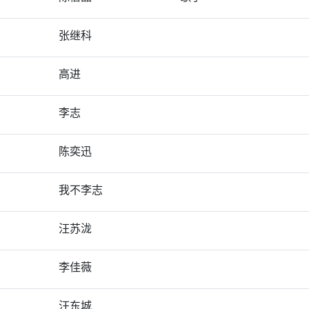
张继科
高进
李志
陈奕迅
我不李志
汪苏泷
李佳薇
汪东城