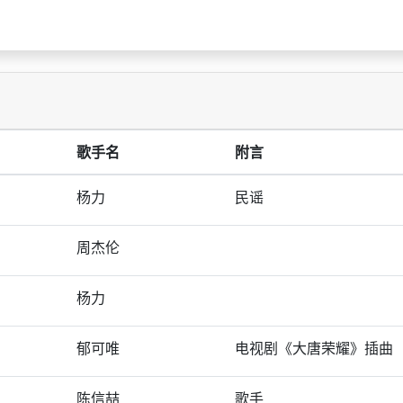
歌手名
附言
杨力
民谣
周杰伦
杨力
郁可唯
电视剧《大唐荣耀》插曲
陈信喆
歌手