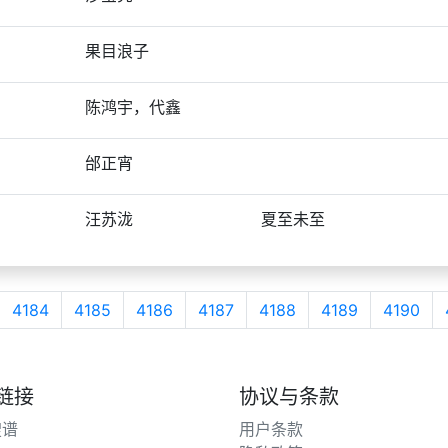
果目浪子
陈鸿宇，代鑫
邰正宵
汪苏泷
夏至未至
4184
4185
4186
4187
4188
4189
4190
链接
协议与条款
搜谱
用户条款