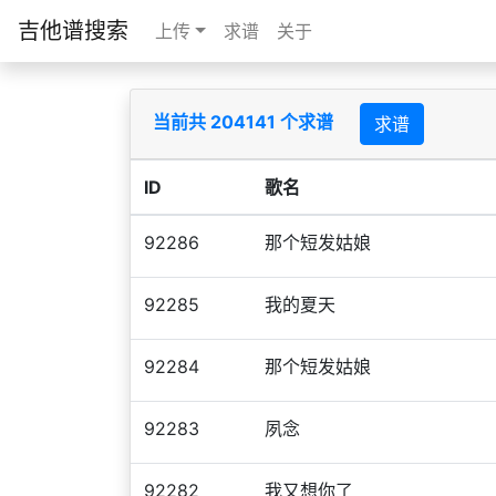
吉他谱搜索
上传
求谱
关于
当前共 204141 个求谱
求谱
ID
歌名
92286
那个短发姑娘
92285
我的夏天
92284
那个短发姑娘
92283
夙念
92282
我又想你了