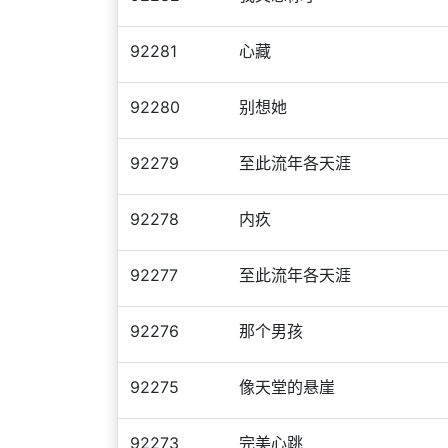
92281
心藏
92280
别想她
92279
至此流年各天涯
92278
内疚
92277
至此流年各天涯
92276
那个男孩
92275
像天堂的悬崖
92273
完美心跳