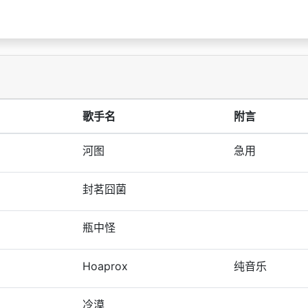
歌手名
附言
河图
急用
封茗囧菌
瓶中怪
Hoaprox
纯音乐
冷漠