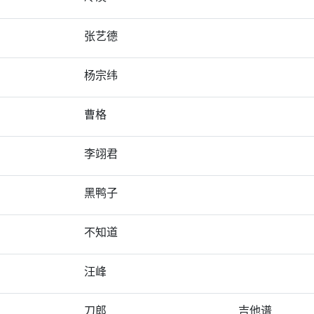
张艺德
杨宗纬
曹格
李翊君
黑鸭子
不知道
汪峰
刀郎
吉他谱