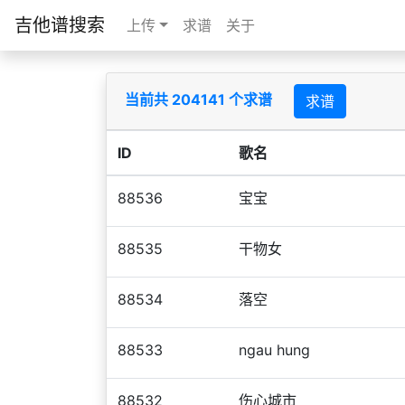
吉他谱搜索
上传
求谱
关于
当前共 204141 个求谱
求谱
ID
歌名
88536
宝宝
88535
干物女
88534
落空
88533
ngau hung
88532
伤心城市