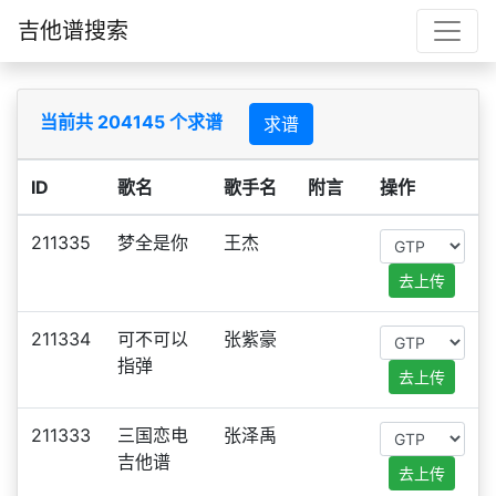
吉他谱搜索
当前共 204145 个求谱
求谱
ID
歌名
歌手名
附言
操作
211335
梦全是你
王杰
去上传
211334
可不可以
张紫豪
指弹
去上传
211333
三国恋电
张泽禹
吉他谱
去上传