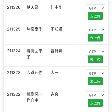
211326
献天缘
何中华
去上传
211325
热恋夏季
不知道
去上传
211324
爱情回来
曹轩宾
了
去上传
211323
心跳还你
太一
去上传
211322
我像风一
许巍
样自由
去上传