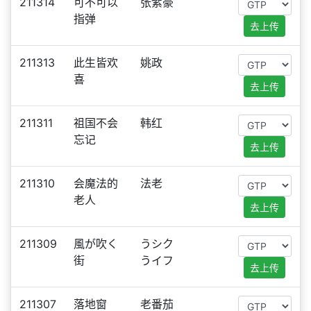
211314
可不可以
张紫豪
指弹
去上传
211313
此生皆欢
姚政
喜
去上传
211311
祖国不会
韩红
忘记
去上传
211310
会魔法的
法老
老人
去上传
211309
風が吹く
うシク
街
うイフ
去上传
211307
落地窗
老番茄