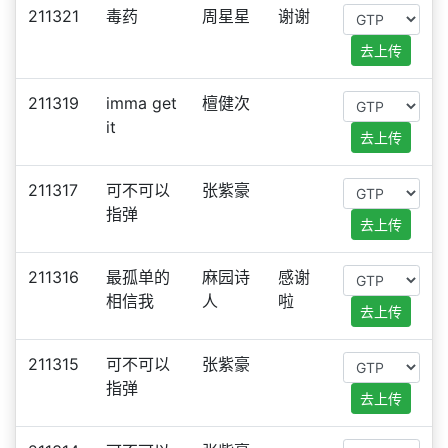
211321
毒药
周星星
谢谢
去上传
211319
imma get
檀健次
it
去上传
211317
可不可以
张紫豪
指弹
去上传
211316
最孤单的
麻园诗
感谢
相信我
人
啦
去上传
211315
可不可以
张紫豪
指弹
去上传