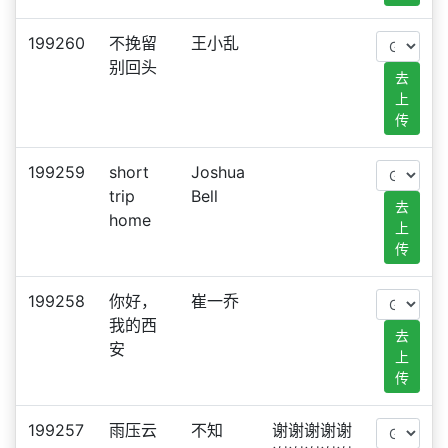
199260
不挽留
王小乱
别回头
去
上
传
199259
short
Joshua
trip
Bell
去
home
上
传
199258
你好，
崔一乔
我的西
去
安
上
传
199257
雨压云
不知
谢谢谢谢谢