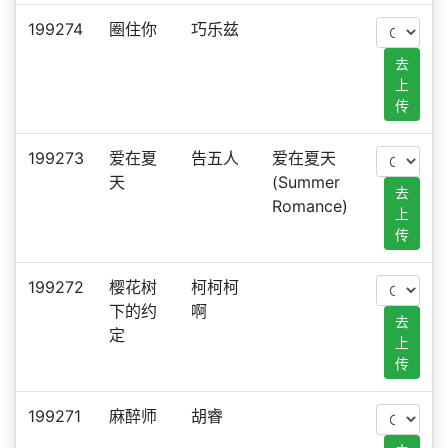
199274
圈住你
巧乐兹
去
上
传
199273
爱在夏
告五人
爱在夏天
天
(Summer
去
Romance)
上
传
199272
樱花树
柯柯柯
下的约
啊
去
定
上
传
199271
麻醉师
胡睿