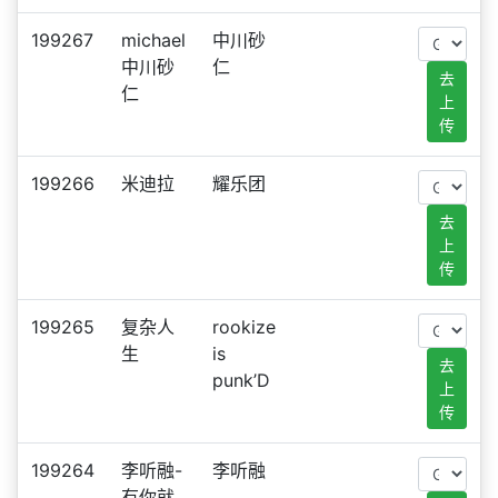
199267
michael
中川砂
中川砂
仁
去
仁
上
传
199266
米迪拉
耀乐团
去
上
传
199265
复杂人
rookize
生
is
去
punk’D
上
传
199264
李听融-
李听融
有你就