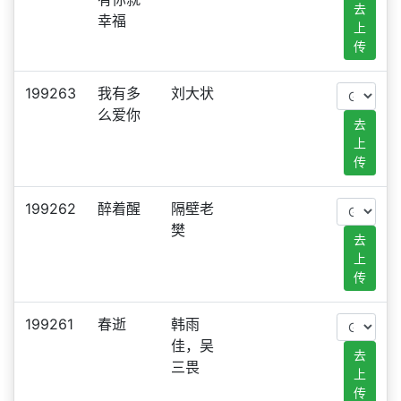
去
幸福
上
传
199263
我有多
刘大状
么爱你
去
上
传
199262
醉着醒
隔壁老
樊
去
上
传
199261
春逝
韩雨
佳，吴
去
三畏
上
传