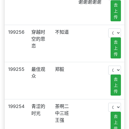
谢谢谢谢谢
去
上
传
199256
穿越时
不知道
空的思
去
恋
上
传
199255
最佳观
郑毅
众
去
上
传
199254
青涩的
茶啊二
时光
中三班
去
王强
上
传