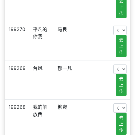
去
上
传
199270
平凡的
马良
你我
去
上
传
199269
台风
郁一凡
去
上
传
199268
我的解
柳爽
放西
去
上
传