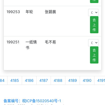
199253
年轮
张碧晨
去
上
传
199251
一纸情
毛不易
书
去
上
传
84
4185
4186
4187
4188
4189
4190
419
备案编号：皖ICP备15020540号-1