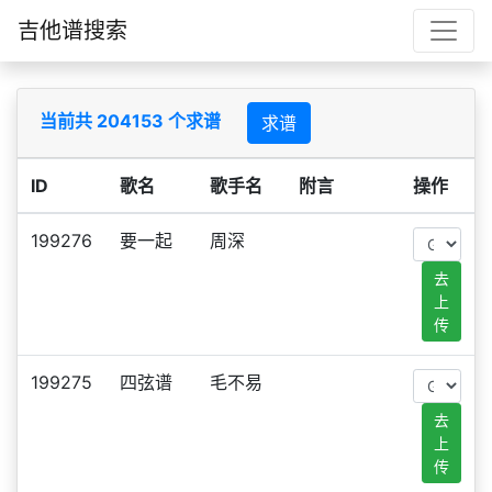
吉他谱搜索
当前共 204153 个求谱
求谱
ID
歌名
歌手名
附言
操作
199276
要一起
周深
去
上
传
199275
四弦谱
毛不易
去
上
传