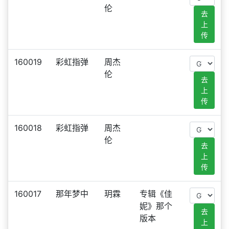
伦
去
上
传
160019
彩虹指弹
周杰
伦
去
上
传
160018
彩虹指弹
周杰
伦
去
上
传
160017
那年梦中
玥霖
专辑《佳
妮》那个
去
版本
上