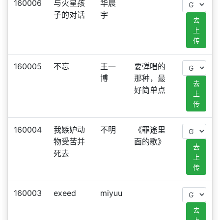
160006
与火星孩
华晨
子的对话
宇
去
上
传
160005
不忘
王一
要弹唱的
博
那种，最
去
好简单点
上
传
160004
我嫉妒动
不明
《罪途里
物受苦并
面的歌》
去
死去
上
传
160003
exeed
miyuu
去