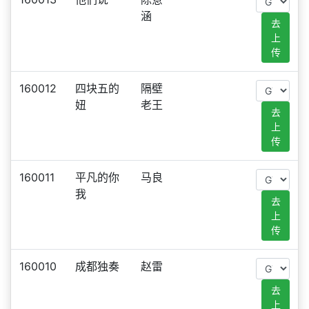
涵
去
上
传
160012
四块五的
隔壁
妞
老王
去
上
传
160011
平凡的你
马良
我
去
上
传
160010
成都独奏
赵雷
去
上