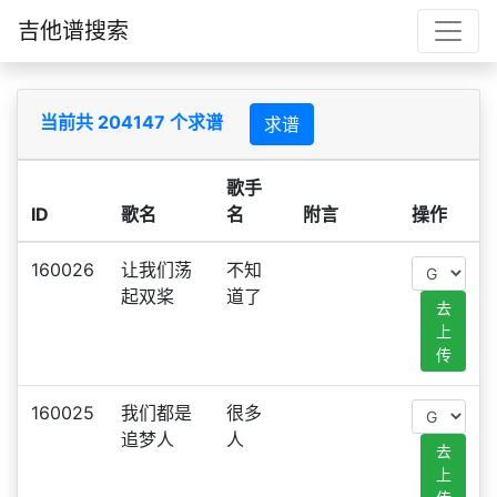
吉他谱搜索
当前共 204147 个求谱
求谱
歌手
ID
歌名
名
附言
操作
160026
让我们荡
不知
起双桨
道了
去
上
传
160025
我们都是
很多
追梦人
人
去
上