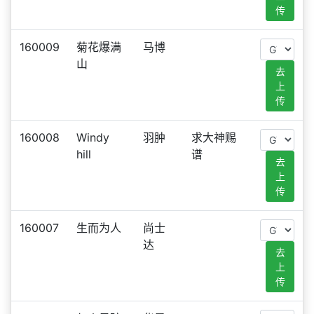
传
160009
菊花爆满
马博
山
去
上
传
160008
Windy
羽肿
求大神赐
hill
谱
去
上
传
160007
生而为人
尚士
达
去
上
传