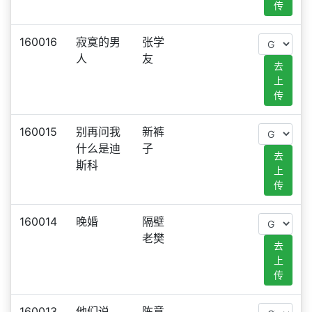
传
160016
寂寞的男
张学
人
友
去
上
传
160015
别再问我
新裤
什么是迪
子
去
斯科
上
传
160014
晚婚
隔壁
老樊
去
上
传
160013
他们说
陈意