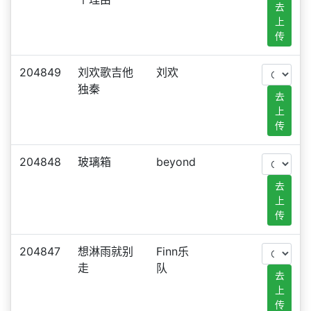
去
上
传
204849
刘欢歌吉他
刘欢
独秦
去
上
传
204848
玻璃箱
beyond
去
上
传
204847
想淋雨就别
Finn乐
走
队
去
上
传