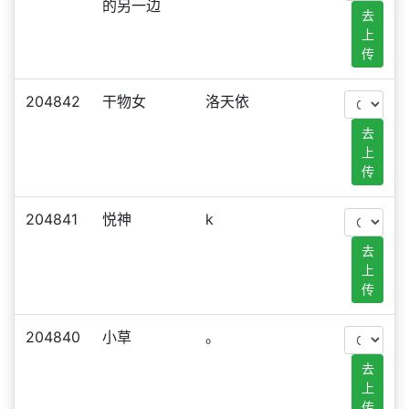
的另一边
去
上
传
204842
干物女
洛天依
去
上
传
204841
悦神
k
去
上
传
204840
小草
。
去
上
传