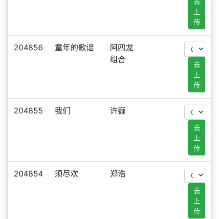
去
上
传
204856
童年的歌谣
阿四龙
组合
去
上
传
204855
我们
许巍
去
上
传
204854
须尽欢
郑浩
去
上
传