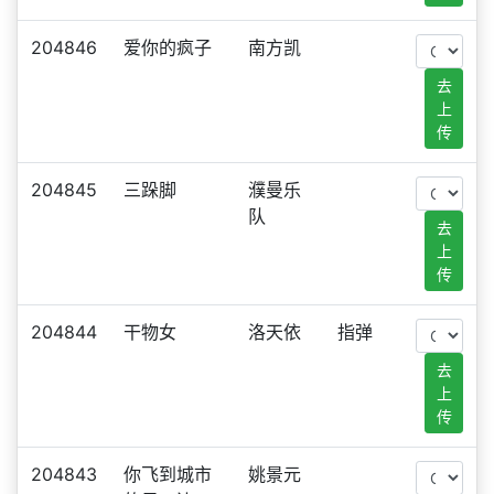
204846
爱你的疯子
南方凯
去
上
传
204845
三跺脚
濮曼乐
队
去
上
传
204844
干物女
洛天依
指弹
去
上
传
204843
你飞到城市
姚景元