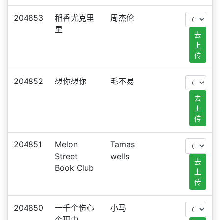
204853
稻香尤克里
周杰伦
里
去
上
传
204852
想你想你
毛不易
去
上
传
204851
Melon
Tamas
Street
wells
去
Book Club
上
传
204850
一千个伤心
小马
个理由