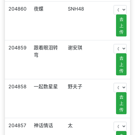
204860
夜蝶
SNH48
去
上
传
204859
跟着眼泪转
谢安琪
弯
去
上
传
204858
一起数星星
野夫子
去
上
传
204857
神话情话
太