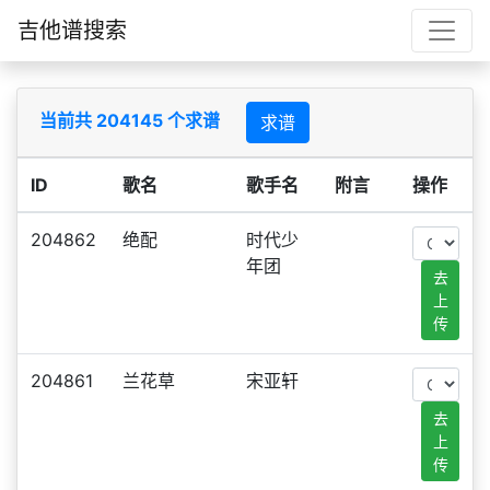
吉他谱搜索
当前共 204145 个求谱
求谱
ID
歌名
歌手名
附言
操作
204862
绝配
时代少
年团
去
上
传
204861
兰花草
宋亚轩
去
上
传