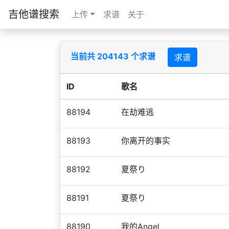
吉他谱搜索
上传
求谱
关于
当前共 204143 个求谱
求谱
ID
歌名
88194
在劫难逃
88193
你离开的事实
88192
夏祭り
88191
夏祭り
88190
我的Angel