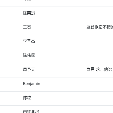
陈奕迅
王冕
这首歌蛮不错
李圣杰
陈伟霆
周予天
急需 求吉他谱
Benjamin
陈粒
南征北战