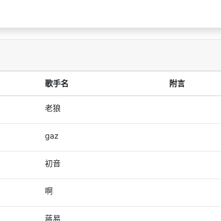
歌手名
附言
老狼
gaz
初音
啊
蒋易