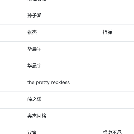
孙子涵
张杰
指弹
华晨宇
华晨宇
the pretty reckless
薛之谦
奥杰阿格
双笙
感激不尽