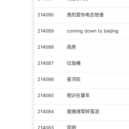
214090
真的爱你电吉他谱
214089
coming down to beijing
214088
雨燕
214087
垃圾桶
214086
星河叹
214085
相识在童年
214084
我情绪零碎落泪
214083
昆明