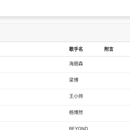
歌手名
附言
海朋森
梁博
王小帅
杨博然
BEYOND