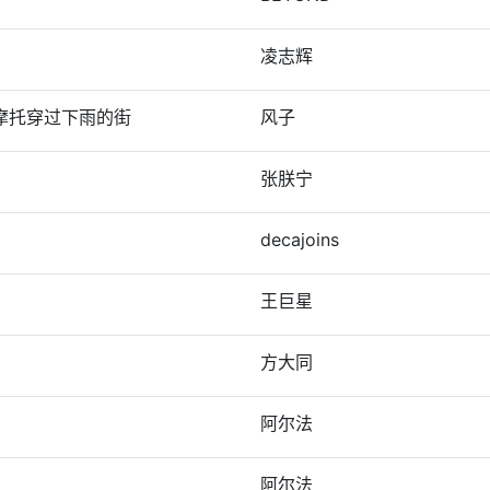
凌志辉
摩托穿过下雨的街
风子
张朕宁
decajoins
王巨星
方大同
阿尔法
阿尔法