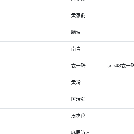
黄家驹
脑浊
南青
袁一琦
snh48袁
黄玲
区瑞强
周杰伦
麻园诗人