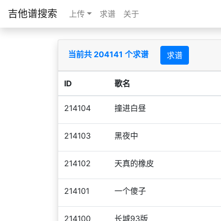
吉他谱搜索
上传
求谱
关于
当前共 204141 个求谱
求谱
ID
歌名
214104
撞进白昼
214103
黑夜中
214102
天真的橡皮
214101
一个傻子
214100
长城93版