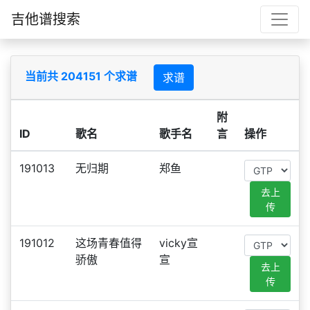
吉他谱搜索
当前共 204151 个求谱
求谱
附
ID
歌名
歌手名
言
操作
191013
无归期
郑鱼
去上
传
191012
这场青春值得
vicky宣
骄傲
宣
去上
传