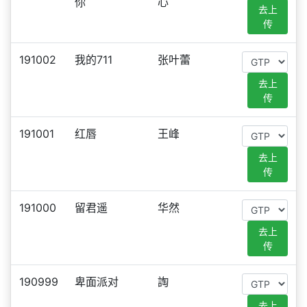
你
心
去上
传
191002
我的711
张叶蕾
去上
传
191001
红唇
王峰
去上
传
191000
留君遥
华然
去上
传
190999
卑面派对
䛬
去上