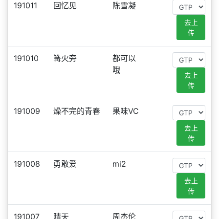
191011
回忆见
陈雪凝
去上
传
191010
篝火旁
都可以
哦
去上
传
191009
燥不完的青春
果味VC
去上
传
191008
勇敢爱
mi2
去上
传
191007
晴天
周杰伦