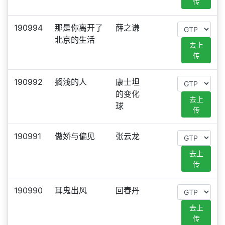
传
190994
那是你离开了
薛之谦
北京的生活
去上
传
190992
搁浅的人
康士坦
的变化
去上
球
传
190991
傲娇与偏见
张云龙
去上
传
190990
耳鬼出风
回春丹
去上
传