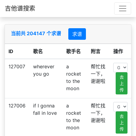
吉他谱搜索
当前共 204147 个求谱
求谱
ID
歌名
歌手名
附言
操作
127007
wherever
a
帮忙找
you go
rocket
一下，
去
to the
谢谢啦
上
moon
传
127006
if I gonna
a
帮忙找
fall in love
rocket
一下，
去
to the
谢谢啦
上
moon
传