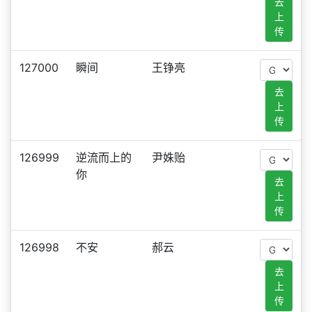
去
上
传
127000
瞬间
王铮亮
去
上
传
126999
逆流而上的
尹姝贻
你
去
上
传
126998
不安
郝云
去
上
传