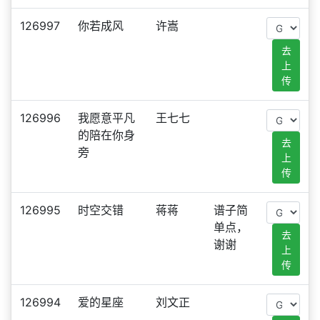
126997
你若成风
许嵩
去
上
传
126996
我愿意平凡
王七七
的陪在你身
去
旁
上
传
126995
时空交错
蒋蒋
谱子简
单点，
去
谢谢
上
传
126994
爱的星座
刘文正