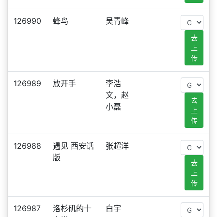
126990
蜂鸟
吴青峰
去
上
传
126989
放开手
李浩
文，赵
去
小磊
上
传
126988
遇见 西安话
张超洋
版
去
上
传
126987
洛杉矶的十
白宇