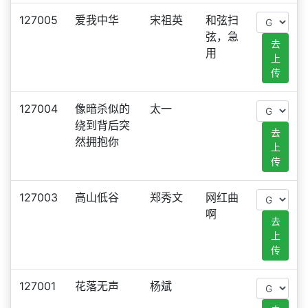
127005
爱我中华
宋祖英
和弦扫
弦，急
去
用
上
传
127004
像暗杀似的
太一
绕到背后突
去
然拥抱你
上
传
127003
高山低谷
郑秀文
网红曲
啊
去
上
传
127001
花落无声
杨斌