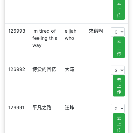
去
上
传
126993
im tired of
elijah
求谱啊
feeling this
who
去
way
上
传
126992
博爱的回忆
大涛
去
上
传
126991
平凡之路
汪峰
去
上
传