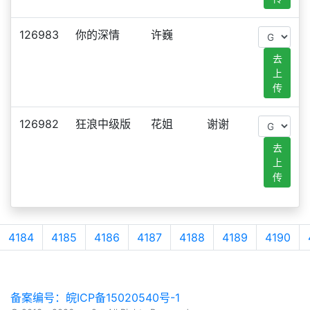
126983
你的深情
许巍
去
上
传
126982
狂浪中级版
花姐
谢谢
去
上
传
4184
4185
4186
4187
4188
4189
4190
备案编号：皖ICP备15020540号-1