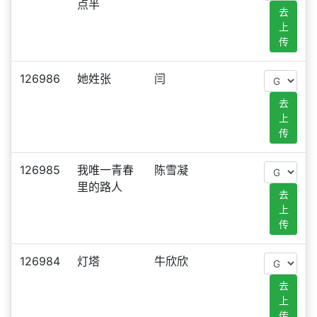
点半
去
上
传
126986
她姓张
闫
去
上
传
126985
我唯一青春
陈雪凝
里的路人
去
上
传
126984
灯塔
牛欣欣
去
上
传