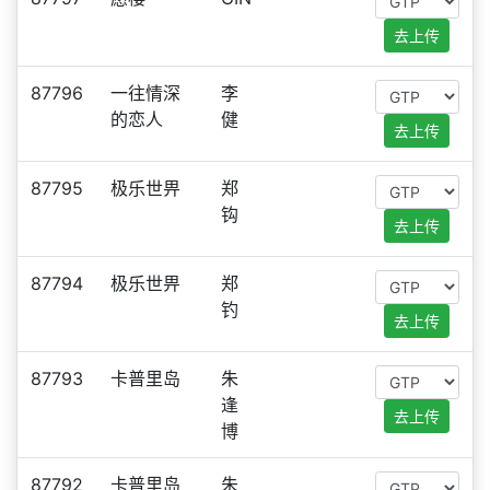
去上传
87796
一往情深
李
的恋人
健
去上传
87795
极乐世畀
郑
钩
去上传
87794
极乐世畀
郑
钓
去上传
87793
卡普里岛
朱
逢
去上传
博
87792
卡普里岛
朱