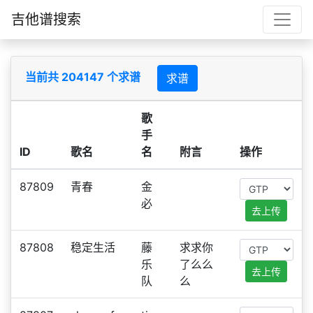
吉他谱搜索
当前共 204147 个求谱
求谱
歌
手
ID
歌名
名
附言
操作
87809
青春
金
必
去上传
87808
稳定生活
藤
求求你
乐
了么么
去上传
队
么