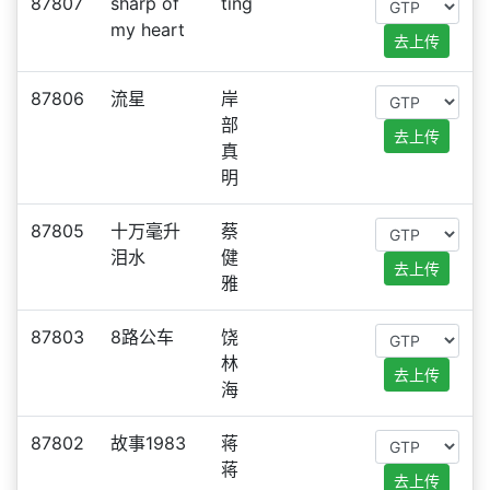
87807
sharp of
ting
my heart
去上传
87806
流星
岸
部
去上传
真
明
87805
十万毫升
蔡
泪水
健
去上传
雅
87803
8路公车
饶
林
去上传
海
87802
故事1983
蒋
蒋
去上传