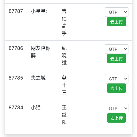
87787
小星星:
吉
他
去上传
高
手
87786
朋友陪你
纪
醉
晓
去上传
斌
87785
失之城
尧
十
去上传
三
87784
小猫
王
继
去上传
阳