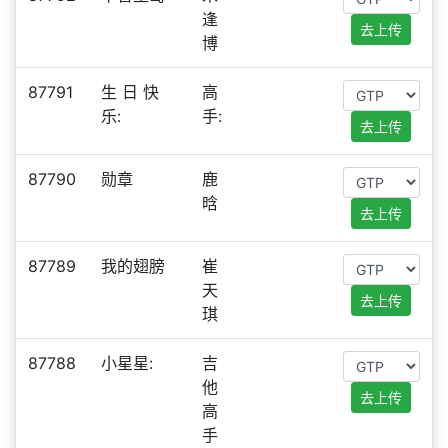
逢
去上传
博
87791
生 日 快
高
乐:
手:
去上传
87790
勋章
鹿
晗
去上传
87789
我的翅膀
崔
天
去上传
琪
87788
小星星:
吉
他
去上传
高
手