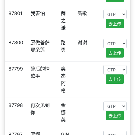
87801
我害怕
薛
新歌
之
去上传
谦
87800
愿做菩萨
路
谢谢
那朵莲
勇
去上传
87799
醉后的情
奥
歌手
杰
去上传
阿
格
87798
再次见到
金
你
娜
去上传
英
87797
愿樱
GIN