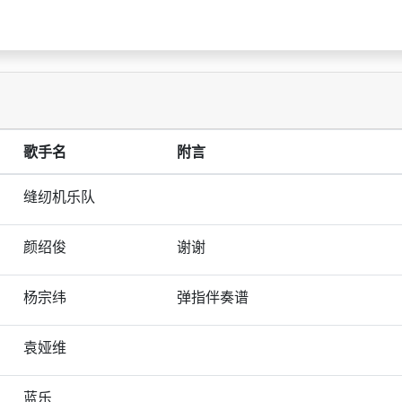
歌手名
附言
缝纫机乐队
颜绍俊
谢谢
杨宗纬
弹指伴奏谱
袁娅维
蓝乐