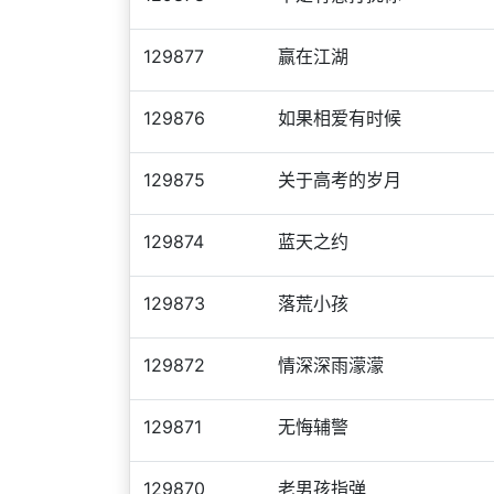
129877
赢在江湖
129876
如果相爱有时候
129875
关于高考的岁月
129874
蓝天之约
129873
落荒小孩
129872
情深深雨濛濛
129871
无悔辅警
129870
老男孩指弹