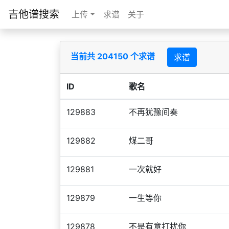
吉他谱搜索
上传
求谱
关于
当前共 204150 个求谱
求谱
ID
歌名
129883
不再犹豫间奏
129882
煤二哥
129881
一次就好
129879
一生等你
129878
不是有意打扰你