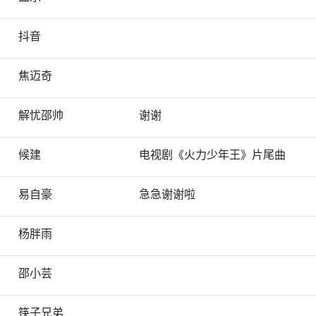
抖音
焦迈奇
解忧邵帅
谢谢
候建
电视剧《火力少年王》片尾曲
易自豪
急急谢谢啦
杨胖雨
邵小芸
筷子兄弟