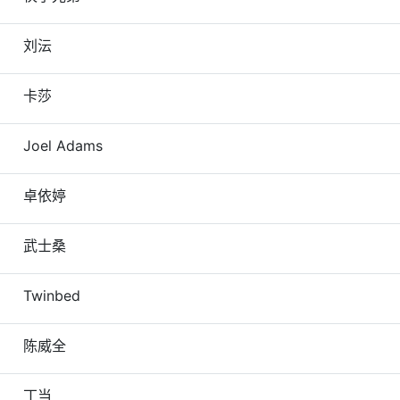
刘沄
卡莎
Joel Adams
卓依婷
武士桑
Twinbed
陈威全
丁当