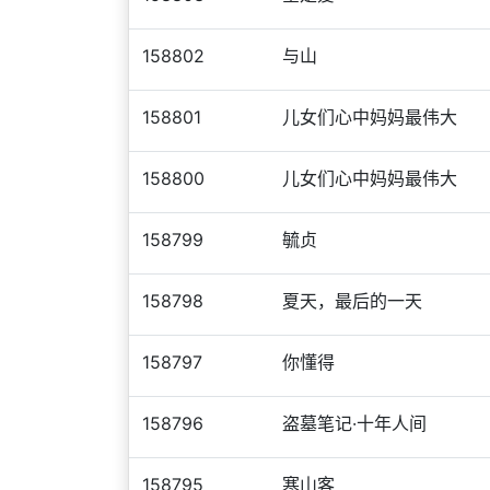
158802
与山
158801
儿女们心中妈妈最伟大
158800
儿女们心中妈妈最伟大
158799
毓贞
158798
夏天，最后的一天
158797
你懂得
158796
盗墓笔记·十年人间
158795
寒山客