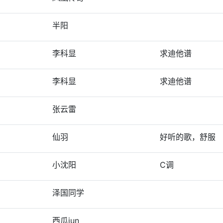
半阳
李科显
求迪他谱
李科显
求迪他谱
张云雷
仙羽
好听的歌，舒服
小沈阳
C调
泽国同学
西瓜jun