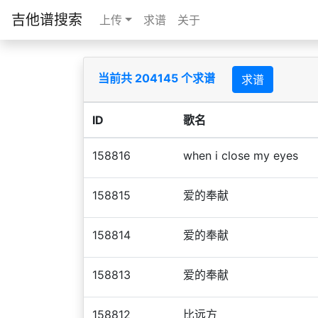
吉他谱搜索
上传
求谱
关于
当前共 204145 个求谱
求谱
ID
歌名
158816
when i close my eyes
158815
爱的奉献
158814
爱的奉献
158813
爱的奉献
158812
比远方