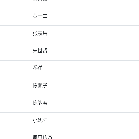
黄十二
张震岳
宋世贤
乔洋
陈蠢子
陈韵若
小沈阳
凤凰传奇