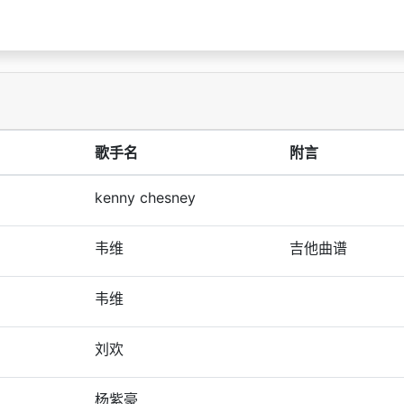
歌手名
附言
kenny chesney
韦维
吉他曲谱
韦维
刘欢
杨紫豪