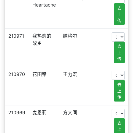
Heartache
去
上
传
210971
我热恋的
腾格尔
故乡
去
上
传
210970
花田错
王力宏
去
上
传
210969
麦恩莉
方大同
去
上