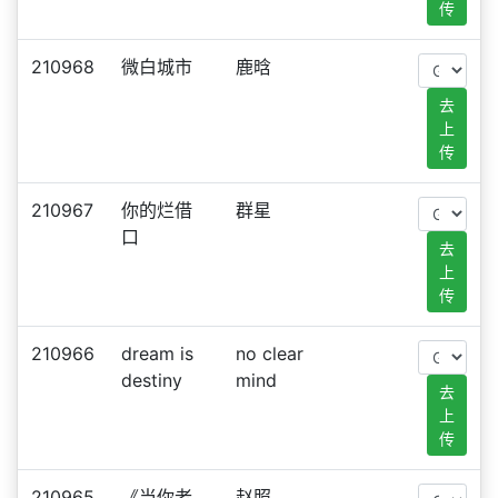
传
210968
微白城市
鹿晗
去
上
传
210967
你的烂借
群星
口
去
上
传
210966
dream is
no clear
destiny
mind
去
上
传
210965
《当你老
赵照