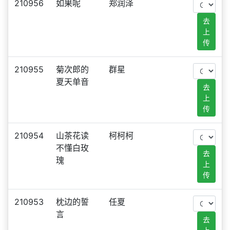
210956
如果呢
郑润泽
去
上
传
210955
菊次郎的
群星
夏天单音
去
上
传
210954
山茶花读
柯柯柯
不懂白玫
去
瑰
上
传
210953
枕边的誓
任夏
言
去