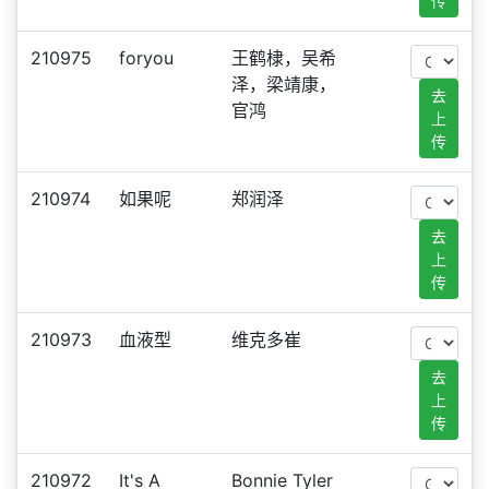
传
210975
foryou
王鹤棣，吴希
泽，梁靖康，
去
官鸿
上
传
210974
如果呢
郑润泽
去
上
传
210973
血液型
维克多崔
去
上
传
210972
It's A
Bonnie Tyler