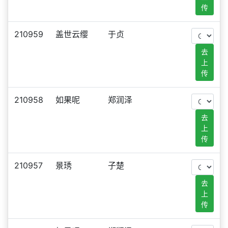
传
210959
盖世云缨
于贞
去
上
传
210958
如果呢
郑润泽
去
上
传
210957
景琇
子楚
去
上
传