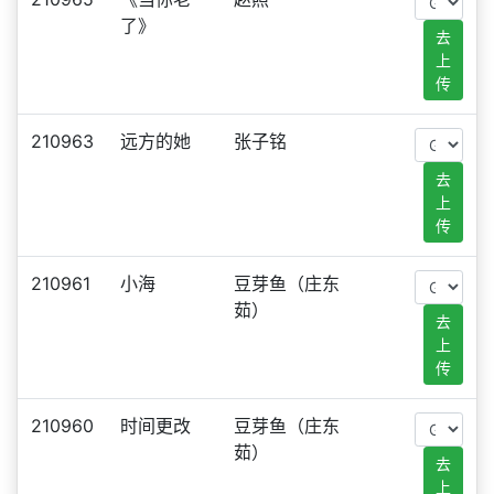
了》
去
上
传
210963
远方的她
张子铭
去
上
传
210961
小海
豆芽鱼（庄东
茹）
去
上
传
210960
时间更改
豆芽鱼（庄东
茹）
去
上