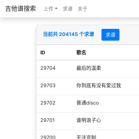
吉他谱搜索
上传
求谱
关于
当前共 204145 个求谱
求谱
ID
歌名
29704
最后的温柔
29703
你到底有没有爱过我
29702
普通disco
29701
谁明浪子心
29700
无法克制