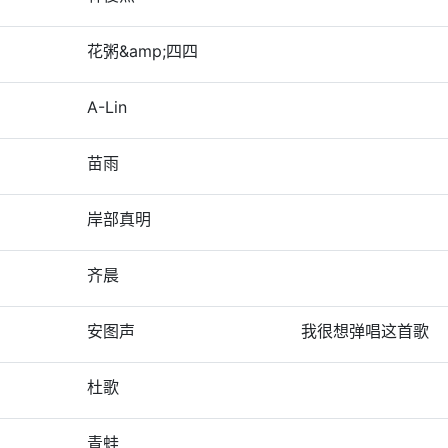
花粥&amp;四四
A-Lin
苗雨
岸部真明
齐晨
安图声
我很想弹唱这首歌
杜歌
青蛙