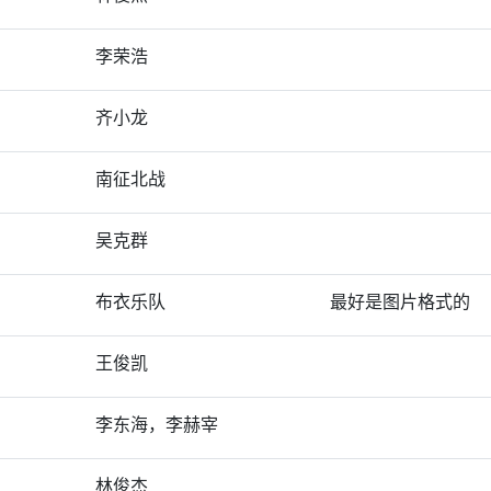
李荣浩
齐小龙
南征北战
吴克群
布衣乐队
最好是图片格式的
王俊凯
李东海，李赫宰
林俊杰