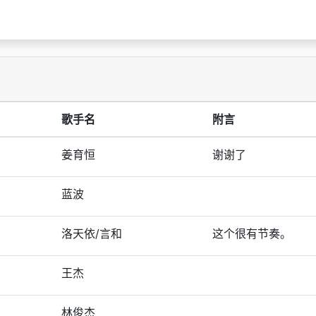
歌手名
附言
姜育恒
谢谢了
蓝波
洛天依/言和
这个很有节奏。
王杰
林俊杰