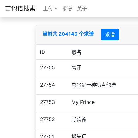
吉他谱搜索
上传
求谱
关于
当前共 204146 个求谱
求谱
ID
歌名
27755
离开
27754
思念是一种病吉他谱
27753
My Prince
27752
野蔷薇
27751
摇头玩