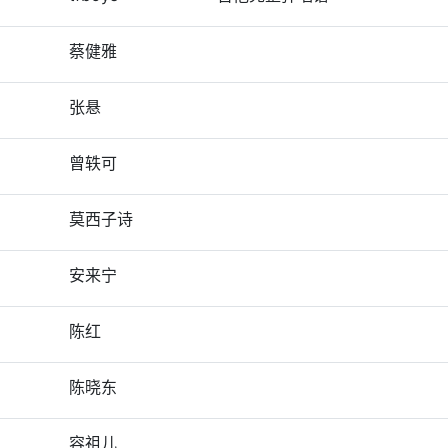
蔡健雅
张悬
曾轶可
莫西子诗
安来宁
陈红
陈晓东
容祖儿