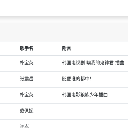
歌手名
附言
朴宝英
韩国电视剧 噢我的鬼神君 插曲
张震岳
随便谁的都中！
朴宝英
韩国电影狼族少年插曲
戴佩妮
许嵩