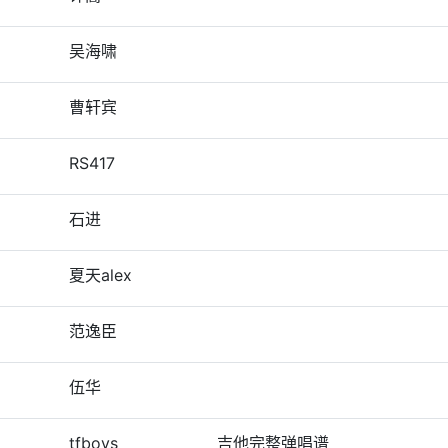
吴海啸
曹轩宾
RS417
石进
夏天alex
范逸臣
伍华
tfboys
吉他完整弹唱谱