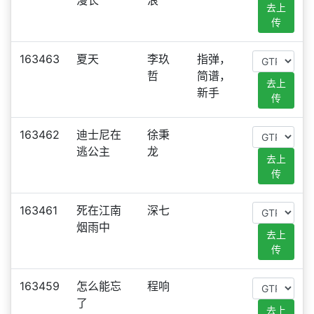
漫长
浪
去上
传
163463
夏天
李玖
指弹，
哲
简谱，
去上
新手
传
163462
迪士尼在
徐秉
逃公主
龙
去上
传
163461
死在江南
深七
烟雨中
去上
传
163459
怎么能忘
程响
了
去上