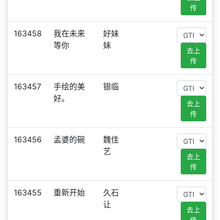
传
163458
我在未来
好妹
等你
妹
去上
传
163457
手绘的美
银临
好。
去上
传
163456
孟婆的碗
魏佳
艺
去上
传
163455
重新开始
久石
让
去上
传