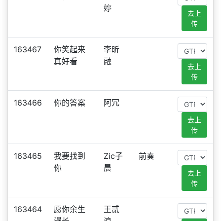
婷
去上
传
163467
你笑起来
李昕
真好看
融
去上
传
163466
你的答案
阿冗
去上
传
163465
我要找到
Zic子
前奏
你
晨
去上
传
163464
愿你余生
王贰