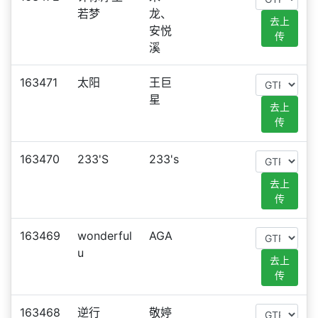
若梦
龙、
去上
安悦
传
溪
163471
太阳
王巨
星
去上
传
163470
233'S
233's
去上
传
163469
wonderful
AGA
u
去上
传
163468
逆行
敬婷