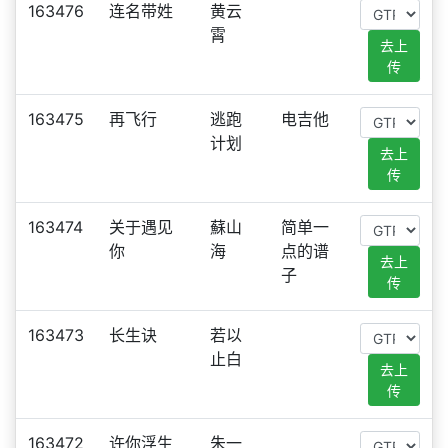
163476
连名带姓
黄云
霄
去上
传
163475
再飞行
逃跑
电吉他
计划
去上
传
163474
关于遇见
蘇山
简单一
你
海
点的谱
去上
子
传
163473
长生诀
若以
止白
去上
传
163472
许你浮生
朱一