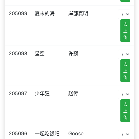
205099
夏末的海
岸部真明
去
上
传
205098
星空
许巍
去
上
传
205097
少年狂
赵传
去
上
传
205096
一起吃饭吧
Goose