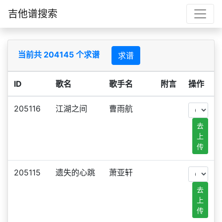
吉他谱搜索
当前共 204145 个求谱
求谱
ID
歌名
歌手名
附言
操作
205116
江湖之间
曹雨航
去
上
传
205115
遗失的心跳
萧亚轩
去
上
传