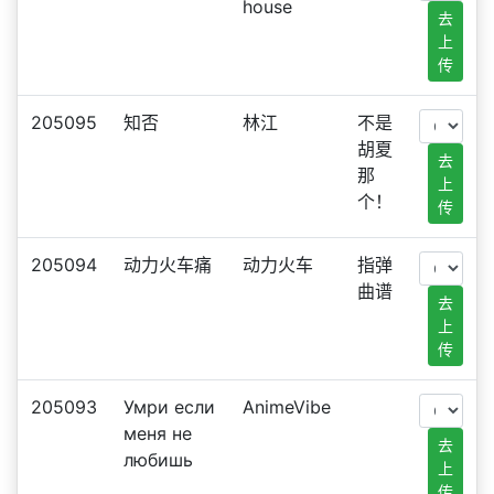
house
去
上
传
205095
知否
林江
不是
胡夏
去
那
上
个！
传
205094
动力火车痛
动力火车
指弹
曲谱
去
上
传
205093
Умри если
AnimeVibe
меня не
去
любишь
上
传