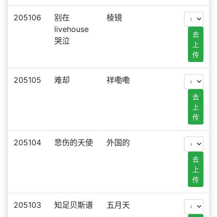
205106
别在
棱镜
livehouse
去
哭泣
上
传
205105
难却
祥嘞嘞
去
上
传
205104
悲伤的天使
外国的
去
上
传
205103
知足贝斯谱
五月天