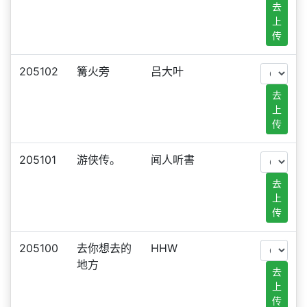
去
上
传
205102
篝火旁
吕大叶
去
上
传
205101
游侠传。
闻人听書
去
上
传
205100
去你想去的
HHW
地方
去
上
传