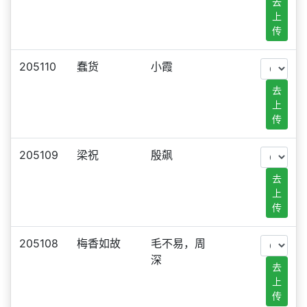
去
上
传
205110
蠢货
小霞
去
上
传
205109
梁祝
殷飙
去
上
传
205108
梅香如故
毛不易，周
深
去
上
传