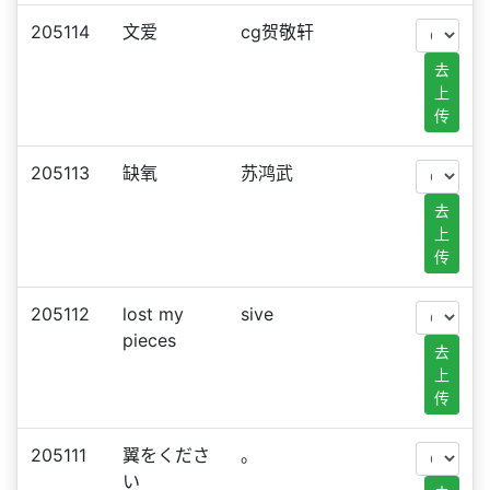
205114
文爱
cg贺敬轩
去
上
传
205113
缺氧
苏鸿武
去
上
传
205112
lost my
sive
pieces
去
上
传
205111
翼をくださ
。
い