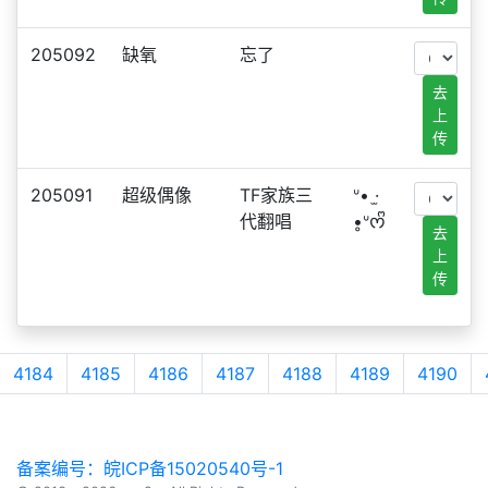
205092
缺氧
忘了
去
上
传
205091
超级偶像
TF家族三
ᐡ• ·̫
代翻唱
•̥ᐡᰔᩚ
去
上
传
4184
4185
4186
4187
4188
4189
4190
备案编号：皖ICP备15020540号-1