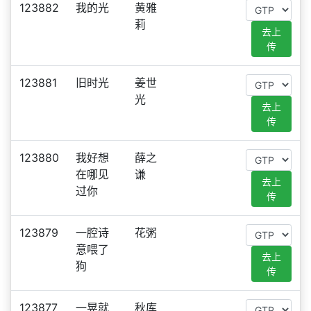
123882
我的光
黄雅
莉
去上
传
123881
旧时光
姜世
光
去上
传
123880
我好想
薛之
在哪见
谦
去上
过你
传
123879
一腔诗
花粥
意喂了
去上
狗
传
123877
一晃就
秋库