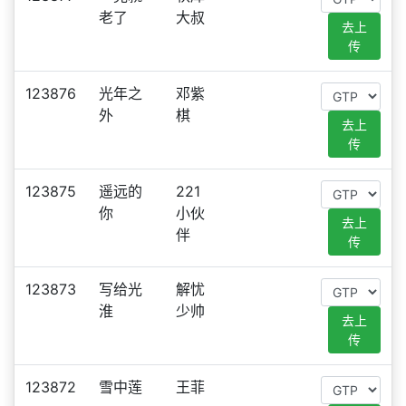
老了
大叔
去上
传
123876
光年之
邓紫
外
棋
去上
传
123875
遥远的
221
你
小伙
去上
伴
传
123873
写给光
解忧
淮
少帅
去上
传
123872
雪中莲
王菲