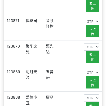
去上
传
123871
典狱司
音频
怪物
去上
传
123870
繁华之
栗先
处
达
去上
传
123869
明月天
五音
涯
jw
去上
传
123868
爱情小
廖晶
丑
去上