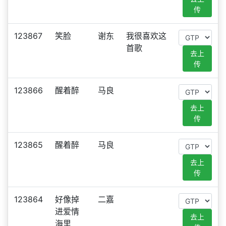
传
123867
笑脸
谢东
我很喜欢这
首歌
去上
传
123866
醒着醉
马良
去上
传
123865
醒着醉
马良
去上
传
123864
好像掉
二嘉
进爱情
去上
海里