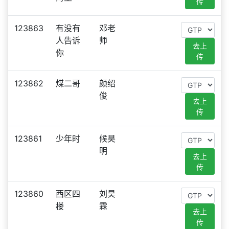
传
123863
有没有
邓老
人告诉
师
去上
你
传
123862
煤二哥
颜绍
俊
去上
传
123861
少年时
候昊
明
去上
传
123860
西区四
刘昊
楼
霖
去上
传