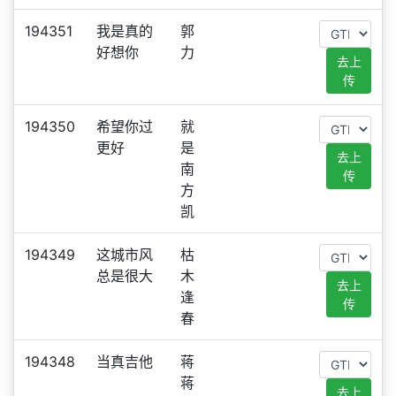
194351
我是真的
郭
好想你
力
去上
传
194350
希望你过
就
更好
是
去上
南
传
方
凯
194349
这城市风
枯
总是很大
木
去上
逢
传
春
194348
当真吉他
蒋
蒋
去上