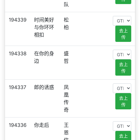
队
194339
时间美好
松
与你环环
柏
去上
相扣
传
194338
在你的身
盛
边
哲
去上
传
194337
郎的诱惑
凤
凰
去上
传
传
奇
194336
你走后
王
恩
去上