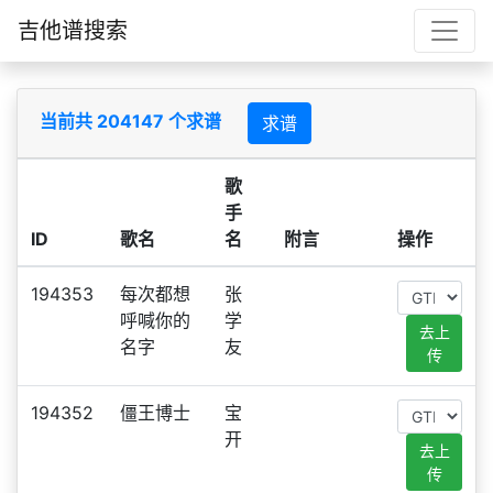
吉他谱搜索
当前共 204147 个求谱
求谱
歌
手
ID
歌名
名
附言
操作
194353
每次都想
张
呼喊你的
学
去上
名字
友
传
194352
僵王博士
宝
开
去上
传