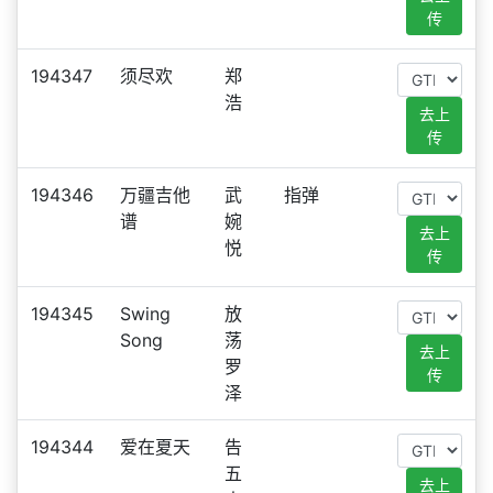
传
194347
须尽欢
郑
浩
去上
传
194346
万疆吉他
武
指弹
谱
婉
去上
悦
传
194345
Swing
放
Song
荡
去上
罗
传
泽
194344
爱在夏天
告
五
去上