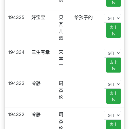
信
传
194335
好宝宝
贝
给孩子的
瓦
去上
儿
传
歌
194334
三生有幸
宋
宇
去上
宁
传
194333
冷静
周
杰
去上
伦
传
194332
冷静
周
杰
去上
伦