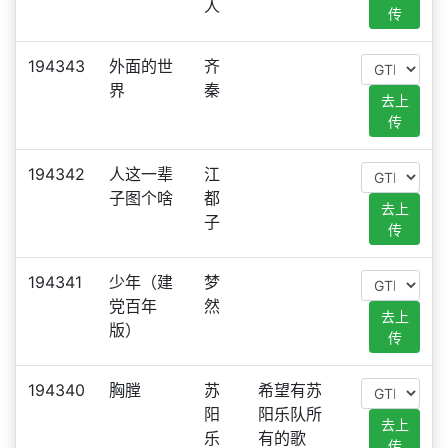
人
传
194343
外面的世
齐
界
秦
去上
传
194342
人这一辈
江
子图个啥
都
去上
子
传
194341
少年（建
梦
党百年
然
去上
版）
传
194340
胸膛
苏
希望有苏
阳
阳乐队所
去上
乐
有的歌
传