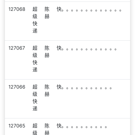
127068
超
陈
快。。。。。。。。。。。。。
级
赫
快
递
127067
超
陈
快。。。。。。。。。。。。
级
赫
快
递
127066
超
陈
快。。。。。。。。。。。
级
赫
快
递
127065
超
陈
快。。。。。。。。。。
级
赫