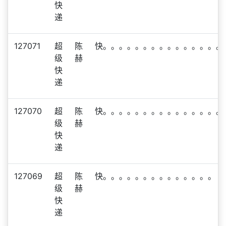
快
递
127071
超
陈
快。。。。。。。。。。。。。。。
级
赫
快
递
127070
超
陈
快。。。。。。。。。。。。。。。
级
赫
快
递
127069
超
陈
快。。。。。。。。。。。。。。
级
赫
快
递