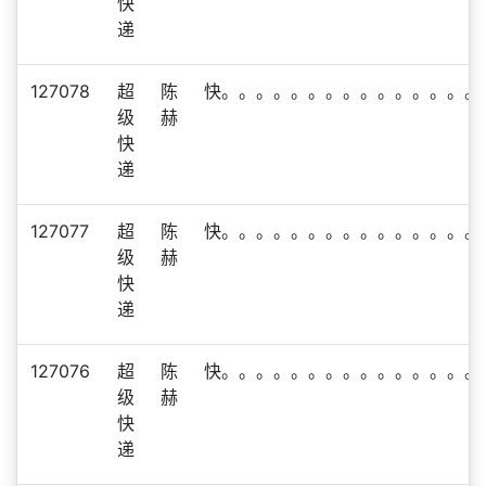
快
递
127078
超
陈
快。。。。。。。。。。。。。。。
级
赫
快
递
127077
超
陈
快。。。。。。。。。。。。。。。
级
赫
快
递
127076
超
陈
快。。。。。。。。。。。。。。。
级
赫
快
递