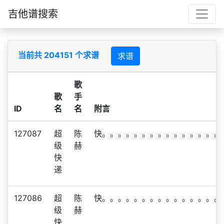
吉他谱搜索
当前共 204151 个求谱
求谱
歌
歌
手
ID
名
名
附言
127087
超
陈
快。。。。。。。。。。。。。。。
级
赫
快
递
127086
超
陈
快。。。。。。。。。。。。。。。
级
赫
快