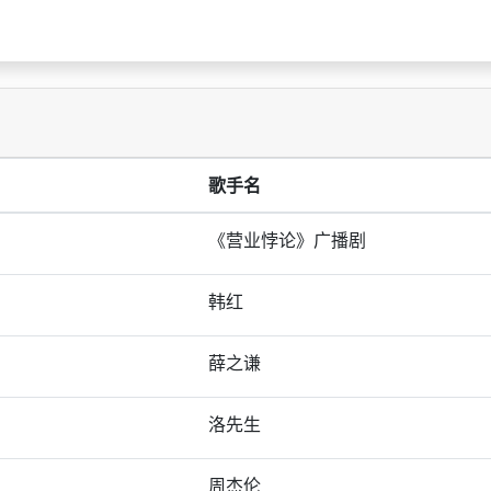
歌手名
《营业悖论》广播剧
韩红
薛之谦
洛先生
周杰伦