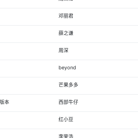
邓丽君
薛之谦
周深
beyond
芒果多多
版本
西部牛仔
红小豆
李荣浩