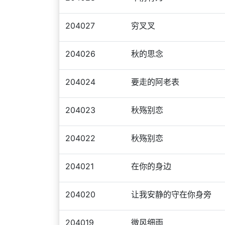
204027
穷叉叉
204026
秋的思念
204024
要走的阿老表
204023
秋殇别恋
204022
秋殇别恋
204021
在你的身边
204020
让我安静的守在你身旁
204019
微风细雨