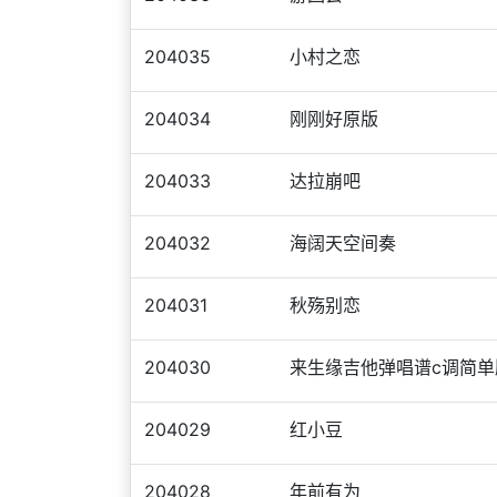
204035
小村之恋
204034
刚刚好原版
204033
达拉崩吧
204032
海阔天空间奏
204031
秋殇别恋
204030
来生缘吉他弹唱谱c调简单
204029
红小豆
204028
年前有为