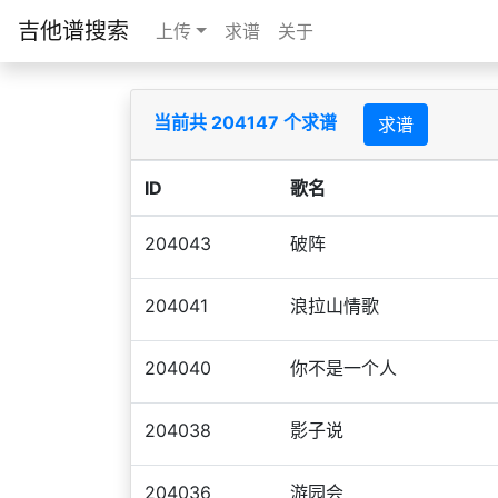
吉他谱搜索
上传
求谱
关于
当前共 204147 个求谱
求谱
ID
歌名
204043
破阵
204041
浪拉山情歌
204040
你不是一个人
204038
影子说
204036
游园会