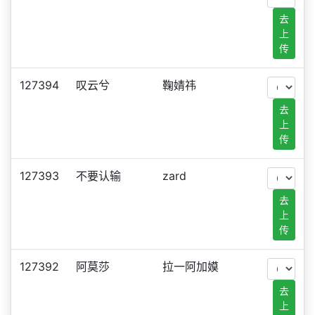
去
上
传
127394
叹云兮
鞠婧祎
去
上
传
127393
不要认输
zard
去
上
传
127392
阿莫莎
拉一阿加嫫
去
上