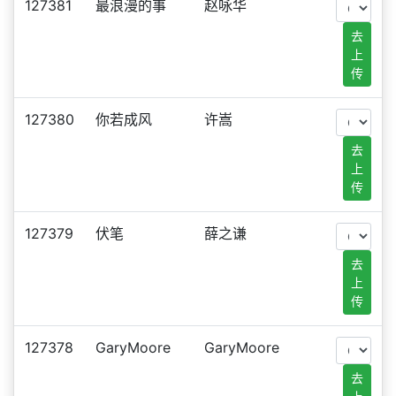
127381
最浪漫的事
赵咏华
去
上
传
127380
你若成风
许嵩
去
上
传
127379
伏笔
薛之谦
去
上
传
127378
GaryMoore
GaryMoore
去