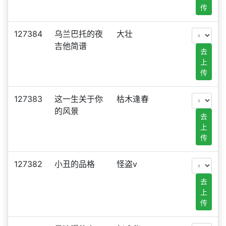
传
127384
乌兰巴托的夜
大壮
吉他简谱
去
上
传
127383
这一生关于你
枯木逢春
的风景
去
上
传
127382
小丑的品格
怪盗v
去
上
传