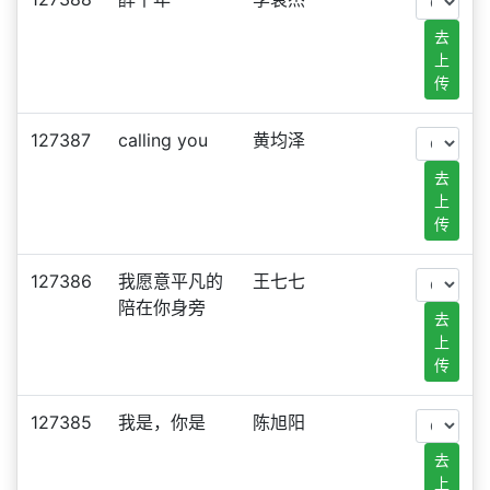
去
上
传
127387
calling you
黄均泽
去
上
传
127386
我愿意平凡的
王七七
陪在你身旁
去
上
传
127385
我是，你是
陈旭阳
去
上