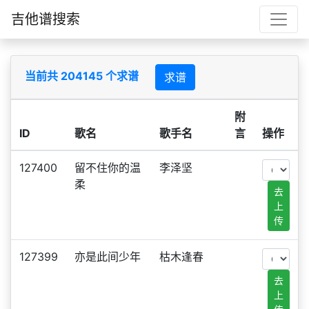
吉他谱搜索
当前共 204145 个求谱
求谱
附
ID
歌名
歌手名
言
操作
127400
留不住你的温
李泽坚
柔
去
上
传
127399
亦是此间少年
枯木逢春
去
上