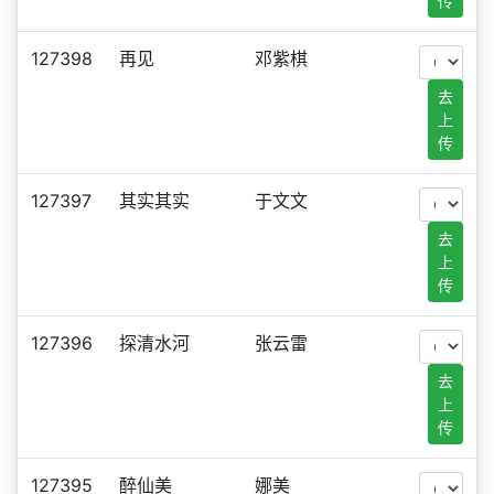
传
127398
再见
邓紫棋
去
上
传
127397
其实其实
于文文
去
上
传
127396
探清水河
张云雷
去
上
传
127395
醉仙美
娜美