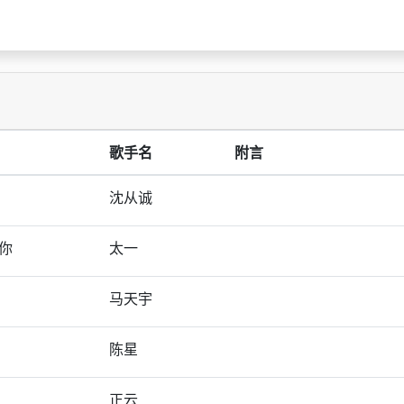
歌手名
附言
沈从诚
你
太一
马天宇
陈星
正云