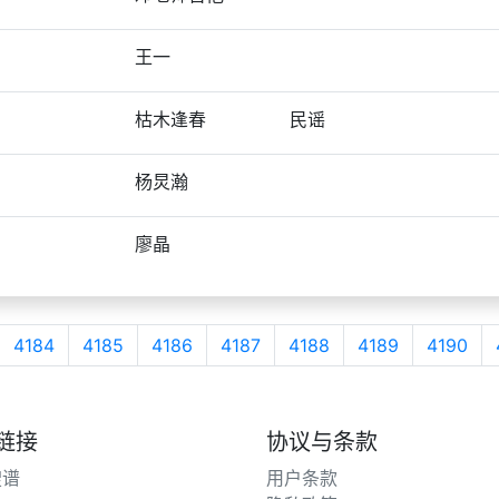
王一
枯木逢春
民谣
杨炅瀚
廖晶
4184
4185
4186
4187
4188
4189
4190
链接
协议与条款
搜谱
用户条款