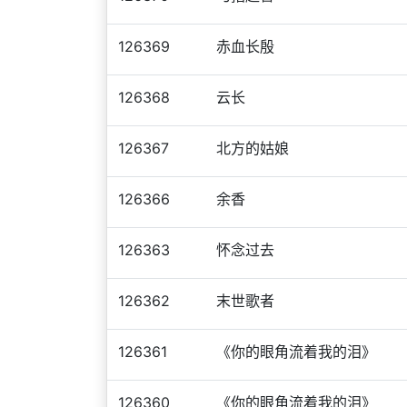
126369
赤血长殷
126368
云长
126367
北方的姑娘
126366
余香
126363
怀念过去
126362
末世歌者
126361
《你的眼角流着我的泪》
126360
《你的眼角流着我的泪》