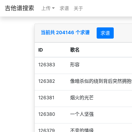
吉他谱搜索
上传
求谱
关于
当前共 204146 个求谱
求谱
ID
歌名
126383
形容
126382
像暗杀似的绕到背后突然拥抱
126381
烟火的光芒
126380
一个人坚强
126379
不变的情缘