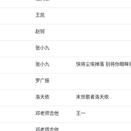
王凯
赵钶
张小九
张小九
快将尘埃掸落 别将你眼眸
罗广振
洛天依
末世歌者洛天依
邓老师吉他
王一
邓老师吉他