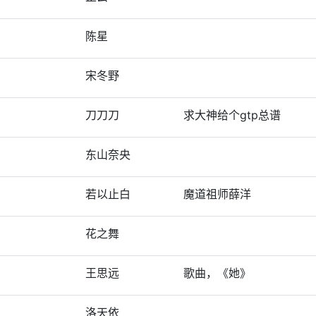
陈星
宋冬野
刀刀刀
求大神给个gtp总谱
东山奈央
若以止白
魔道祖师薛洋
花之舞
王思远
歌曲，《她》
洛天依