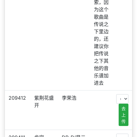
索，因
为这个
歌曲是
传说之
下里边
的，还
建议你
把传说
之下其
他的音
乐谱加
进去
209412
紫荆花盛
李荣浩
开
去
上
传