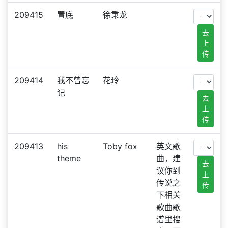
209415
置底
徐秉龙
去
上
传
209414
我不曾忘
花玲
记
去
上
传
209413
his
Toby fox
英文歌
theme
曲，建
去
议你到
上
传说之
传
下相关
歌曲歌
谱里搜