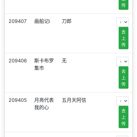
传
209407
画船记i
刀郎
去
上
传
209406
斯卡布罗
无
集市
去
上
传
209405
月亮代表
五月天阿信
我的心
去
上
传