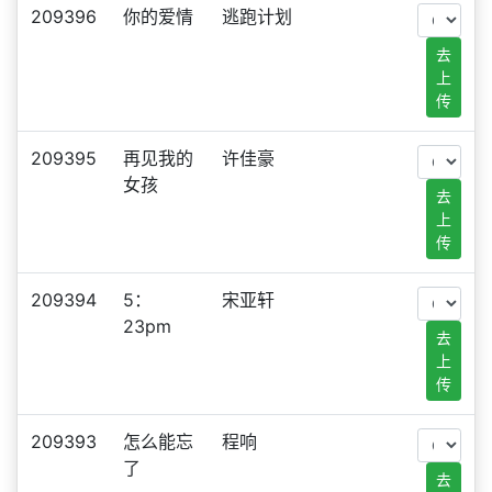
209396
你的爱情
逃跑计划
去
上
传
209395
再见我的
许佳豪
女孩
去
上
传
209394
5：
宋亚轩
23pm
去
上
传
209393
怎么能忘
程响
了
去