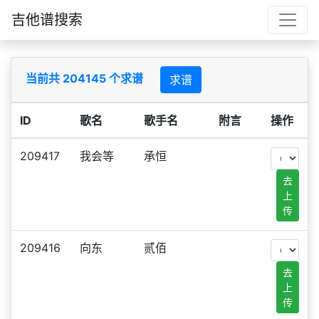
吉他谱搜索
当前共 204145 个求谱
求谱
ID
歌名
歌手名
附言
操作
209417
我会等
承恒
去
上
传
209416
向东
贰佰
去
上
传