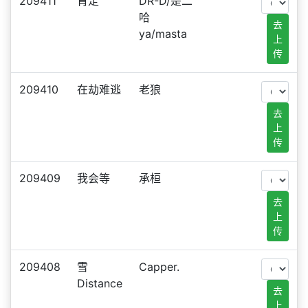
209411
肯定
DR-D/是二
哈
去
ya/masta
上
传
209410
在劫难逃
老狼
去
上
传
209409
我会等
承桓
去
上
传
209408
雪
Capper.
Distance
去
上