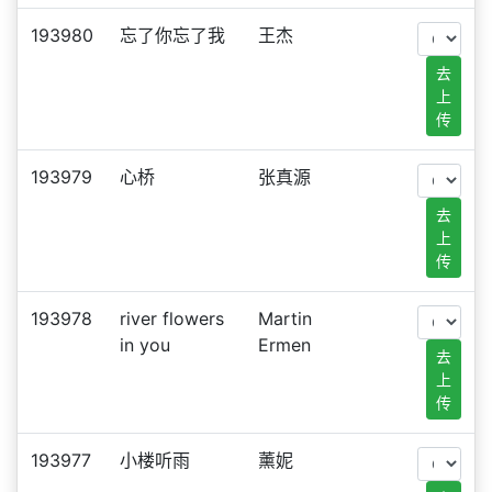
193980
忘了你忘了我
王杰
去
上
传
193979
心桥
张真源
去
上
传
193978
river flowers
Martin
in you
Ermen
去
上
传
193977
小楼听雨
薰妮