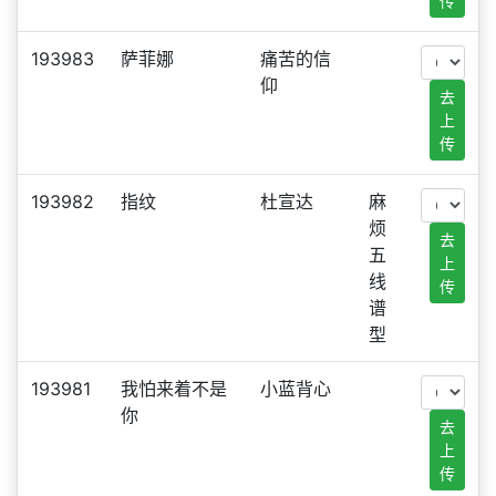
传
193983
萨菲娜
痛苦的信
仰
去
上
传
193982
指纹
杜宣达
麻
烦
去
五
上
线
传
谱
型
193981
我怕来着不是
小蓝背心
你
去
上
传