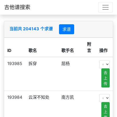
吉他谱搜索
当前共 204143 个求谱
求谱
附
ID
歌名
歌手名
言
操作
193985
拆穿
屈杨
去
上
传
193984
云深不知处
南方凯
去
上