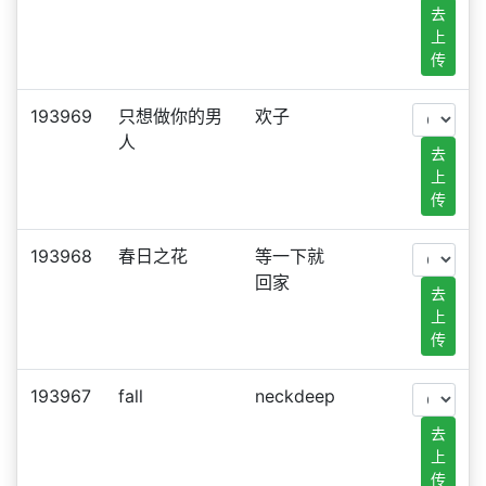
去
上
传
193969
只想做你的男
欢子
人
去
上
传
193968
春日之花
等一下就
回家
去
上
传
193967
fall
neckdeep
去
上
传