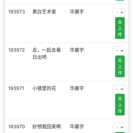
193973
黑白艺术家
华晨宇
去
上
传
193972
走，一起去看
华晨宇
日出吧
去
上
传
193971
小镇里的花
华晨宇
去
上
传
193970
好想我回来啊
华晨宇