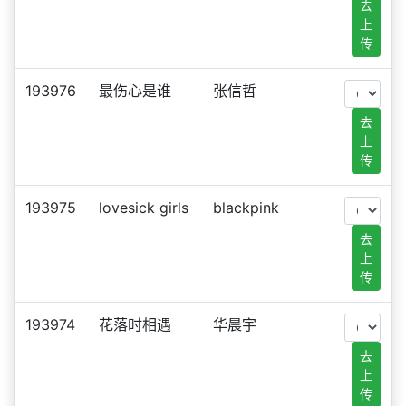
去
上
传
193976
最伤心是谁
张信哲
去
上
传
193975
lovesick girls
blackpink
去
上
传
193974
花落时相遇
华晨宇
去
上
传