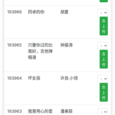
193966
同卓的你
胡夏
去
上
传
193965
只要你过的比
钟振涛
我好，吉他弹
去
唱谱
上
传
193964
坏女孩
许良.小领
去
上
传
193963
我曾用心的爱
潘美辰