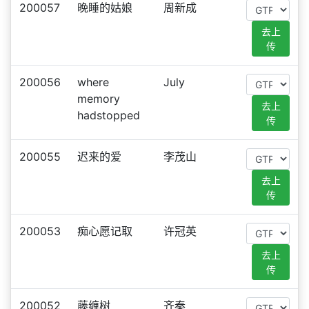
200057
晚睡的姑娘
周新成
去上
传
200056
where
July
memory
去上
hadstopped
传
200055
迟来的爱
李茂山
去上
传
200053
痴心愿记取
许冠英
去上
传
200052
藤缠树
齐秦