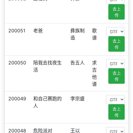
去上
传
200051
老爸
彝族制
歌
造
谱
去上
传
200050
陪我去找夜生
告五人
求
活
吉
去上
他
传
谱
200049
和自己赛跑的
李宗盛
人
去上
传
200048
危险派对
王以