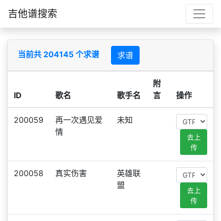
吉他谱搜索
当前共 204145 个求谱
求谱
附
ID
歌名
歌手名
言
操作
200059
再一次遇见爱
未知
情
去上
传
200058
真实伤害
英雄联
盟
去上
传