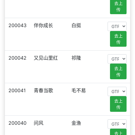
去上
传
200043
伴你成长
白挺
去上
传
200042
又见山里红
祁隆
去上
传
200041
青春当歌
毛不易
去上
传
200040
问风
金渔
去上