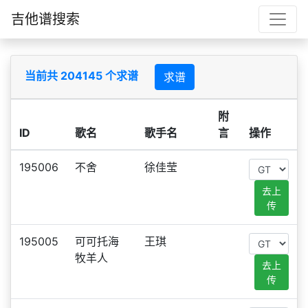
吉他谱搜索
当前共 204145 个求谱
求谱
附
ID
歌名
歌手名
言
操作
195006
不舍
徐佳莹
去上
传
195005
可可托海
王琪
牧羊人
去上
传