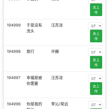
去上
传
194999
于是没有
汪苏泷
洗头
去上
传
194998
旅行
许巍
去上
传
194997
幸福是被
汪苏泷
你需要
去上
传
194996
你是我的
李沁/常远