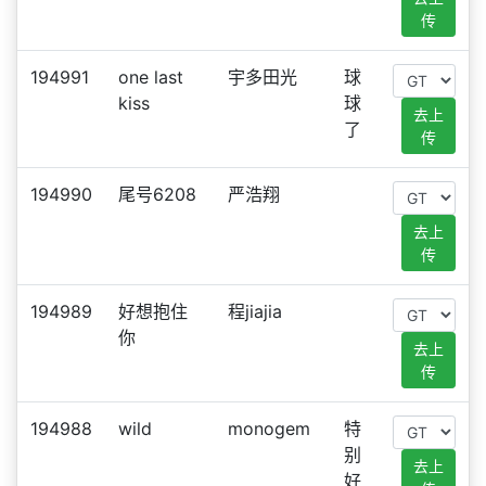
传
194991
one last
宇多田光
球
kiss
球
去上
了
传
194990
尾号6208
严浩翔
去上
传
194989
好想抱住
程jiajia
你
去上
传
194988
wild
monogem
特
别
去上
好