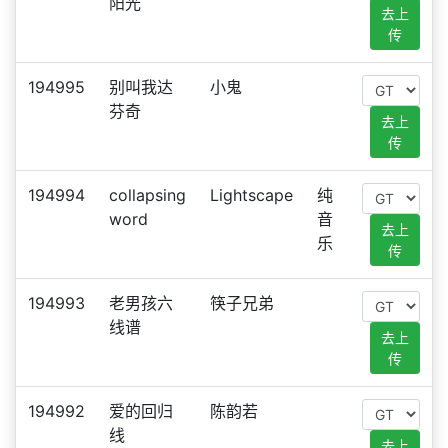
阳光
去上
传
194995
别叫我达
小鬼
芬奇
去上
传
194994
collapsing
Lightscape
纯
word
音
去上
乐
传
194993
老男孩六
筷子兄弟
线谱
去上
传
194992
爱的回归
陈韵若
线
去上