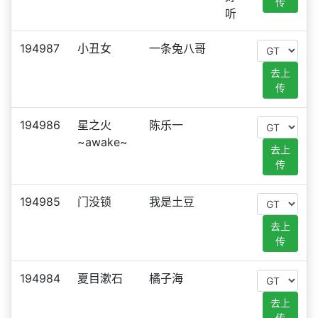
传
听
194987
小丑女
一条兔八哥
去上
传
194986
星之火
陈乐一
~awake~
去上
传
194985
门没锁
我是土豆
去上
传
194984
夏目漱石
橘子海
去上
传