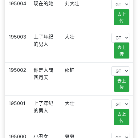
195004
现在的她
刘大壮
去上
传
195003
上了年纪
大壮
的男人
去上
传
195002
你是人間
邵帥
四月天
去上
传
195001
上了年纪
大壮
的男人
去上
传
195000
小丑女
鬼鬼