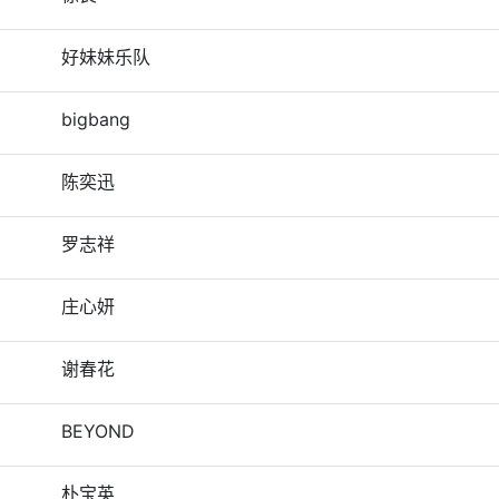
好妹妹乐队
bigbang
陈奕迅
罗志祥
庄心妍
谢春花
BEYOND
朴宝英