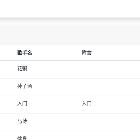
歌手名
附言
花粥
孙子涵
入门
入门
马博
徐良