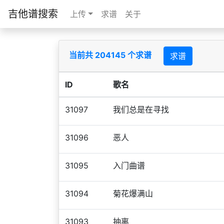
吉他谱搜索
上传
求谱
关于
当前共 204145 个求谱
求谱
ID
歌名
31097
我们总是在寻找
31096
恶人
31095
入门曲谱
31094
菊花爆满山
31093
抽离