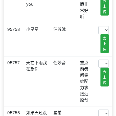
去
you
版非
上
常好
传
听
95758
小星星
汪苏泷
去
上
传
95757
天在下雨我
任妙音
重点
在想你
前奏
去
间奏
上
编配
传
力求
接近
原创
95756
如果天还没
星弟