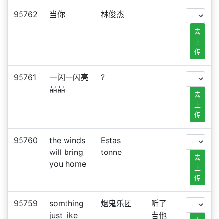
95762
当你
林俊杰
去
上
传
95761
一闪一闪亮
?
晶晶
去
上
传
95760
the winds
Estas
will bring
tonne
去
you home
上
传
95759
somthing
烟鬼乐团
听了
just like
吉他