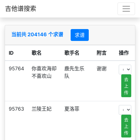
吉他谱搜索
当前共 204146 个求谱
求谱
ID
歌名
歌手名
附言
操作
95764
你喜欢海却
鹿先生乐
谢谢
不喜欢山
队
去
上
传
95763
兰陵王妃
夏洛菲
去
上
传