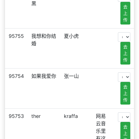
黑
去
上
传
95755
我想和你结
夏小虎
婚
去
上
传
95754
如果我爱你
张一山
去
上
传
95753
ther
kraffa
网易
云音
去
乐里
上
有这