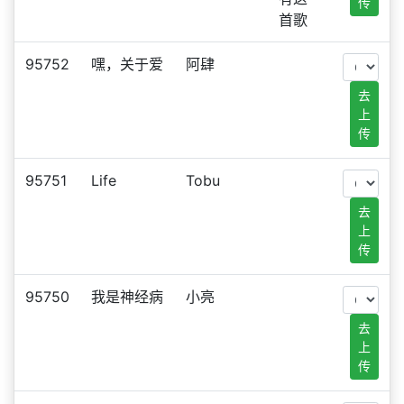
传
首歌
95752
嘿，关于爱
阿肆
去
上
传
95751
Life
Tobu
去
上
传
95750
我是神经病
小亮
去
上
传