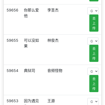
59656
你那么爱
李圣杰
他
去
上
传
59655
可以没如
林俊杰
果
去
上
传
59654
典狱司
音频怪物
去
上
传
59653
因为遇见
王源