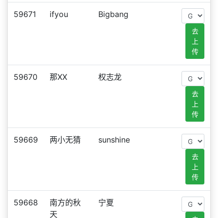
59671
ifyou
Bigbang
去
上
传
59670
那XX
权志龙
去
上
传
59669
两小无猜
sunshine
去
上
传
59668
南方的秋
宁夏
天