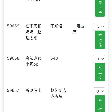
去
上
传
59659
在冬天和
不知道
一定要
奶奶一起
有
去
晒太阳
上
传
59658
魔法少女
543
小圆op
去
上
传
59657
听见凉山
赵艺涵吉
克杰拉
去
上
传