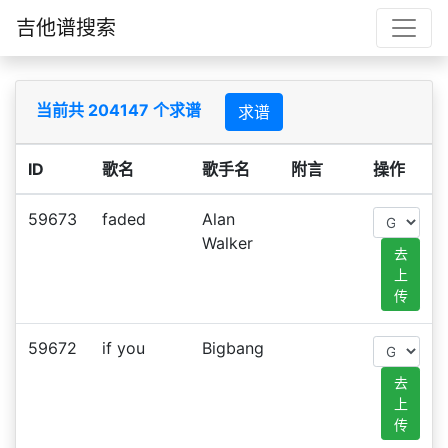
吉他谱搜索
当前共 204147 个求谱
求谱
ID
歌名
歌手名
附言
操作
59673
faded
Alan
Walker
去
上
传
59672
if you
Bigbang
去
上
传