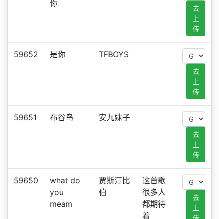
你
去
上
传
59652
是你
TFBOYS
去
上
传
59651
布谷鸟
安九妹子
去
上
传
59650
what do
贾斯汀比
这首歌
you
伯
很多人
去
meam
都期待
上
着
传