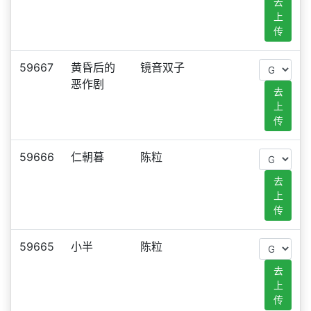
去
上
传
59667
黄昏后的
镜音双子
恶作剧
去
上
传
59666
仁朝暮
陈粒
去
上
传
59665
小半
陈粒
去
上
传