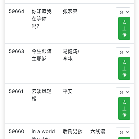
59664
你知道我
张宏亮
在等你
去
吗？
上
传
59663
今生跟随
马健涛/
主耶稣
李冰
去
上
传
59661
云淡风轻
平安
松
去
上
传
59660
in a world
后街男孩
六线谱
like this