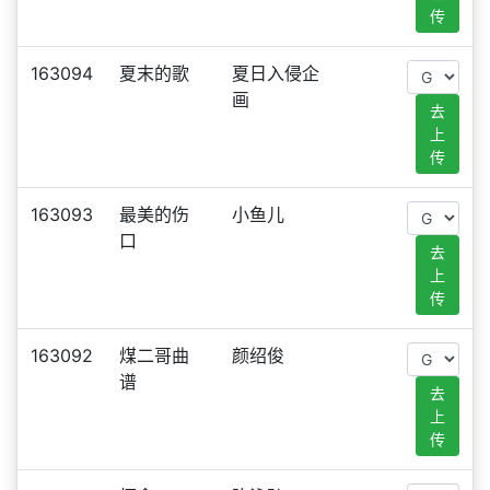
传
163094
夏末的歌
夏日入侵企
画
去
上
传
163093
最美的伤
小鱼儿
口
去
上
传
163092
煤二哥曲
颜绍俊
谱
去
上
传