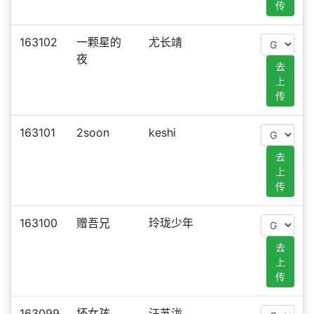
传
163102
一颗星的
尤长靖
夜
去
上
传
163101
2soon
keshi
去
上
传
163100
赠吾兄
玲珑少年
去
上
传
163099
坏女孩
汪苏泷