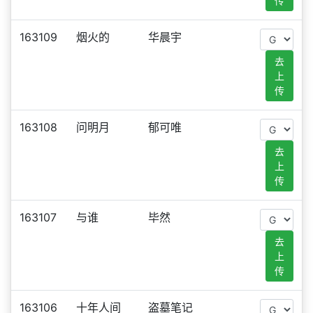
传
163109
烟火的
华晨宇
去
上
传
163108
问明月
郁可唯
去
上
传
163107
与谁
毕然
去
上
传
163106
十年人间
盗墓笔记