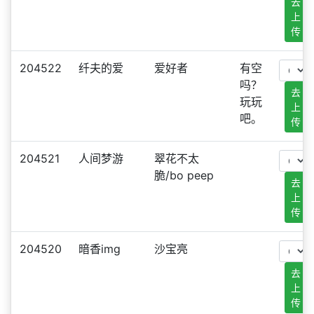
去
上
传
204522
纤夫的爱
爱好者
有空
吗？
去
玩玩
上
吧。
传
204521
人间梦游
翠花不太
脆/bo peep
去
上
传
204520
暗香img
沙宝亮
去
上
传