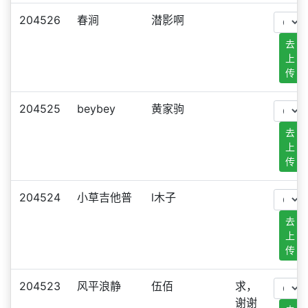
204526
春涧
潜影啊
去
上
传
204525
beybey
黄家驹
去
上
传
204524
小草吉他普
l木子
去
上
传
204523
风平浪静
伍佰
求，
谢谢