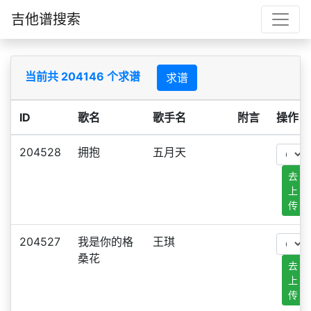
吉他谱搜索
当前共 204146 个求谱
求谱
ID
歌名
歌手名
附言
操作
204528
拥抱
五月天
去
上
传
204527
我是你的格
王琪
桑花
去
上
传