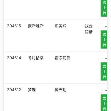
去
上
传
204515
欲断难断
陈美玲
我要
简谱
去
上
传
204514
冬月拾柒
霜冻前夜
去
上
传
204512
梦蝶
臧天朔
去
上
传