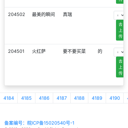
204502
最美的瞬间
真瑞
去
上
传
204501
火红萨
要不要买菜
的
去
上
传
4184
4185
4186
4187
4188
4189
4190
备案编号：皖ICP备15020540号-1