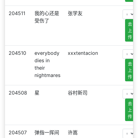
204511
我的心还是
张学友
受伤了
去
上
传
204510
everybody
xxxtentacion
dies in
去
their
上
nightmares
传
204508
星
谷村新司
去
上
传
204507
弹指一挥间
许嵩