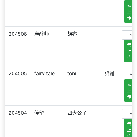
去
上
传
204506
麻醉师
胡睿
去
上
传
204505
fairy tale
toni
感谢
去
上
传
204504
停留
四大公子
去
上
传