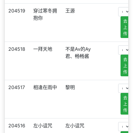
204519
穿过寒冬拥
王源
抱你
去
上
传
204518
一拜天地
不是Av的Ay
君、畅畅酱
去
上
传
204517
相逢在雨中
黎明
去
上
传
204516
左小诅咒
左小诅咒