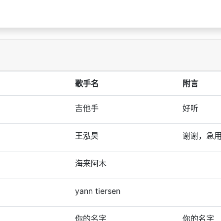
歌手名
附言
吉他手
好听
王泓昊
谢谢，急
海来阿木
yann tiersen
你的名字
你的名字