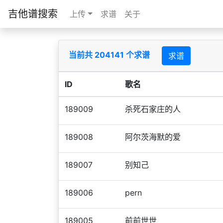
吉他谱搜索
上传
求谱
关于
当前共 204141 个求谱
求谱
ID
歌名
189009
杀死石家庄的人
189008
阿尔茨海默的爱
189007
别知己
189006
pern
189005
前前世世