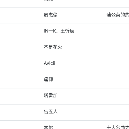
周杰倫
蒲公英的
lN一K、王忻辰
不是花火
Avicii
痛仰
塔雷加
告五人
索尔
十大名曲