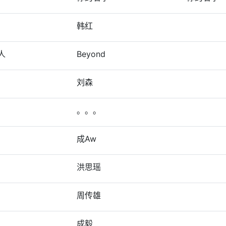
韩红
人
Beyond
刘森
。。。
成Aw
洪思瑶
周传雄
成毅