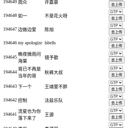
194649
观众
许嘉豪
去上传
194648
如一
不是花火呀
去上传
194647
边做边爱
陈旭
去上传
194646
my apologize
lsbells
去上传
晚夜微雨问
194645
镜予歌
去上传
海棠
哥已不再是
194644
秋裤大叔
去上传
当年的哥
194643
下一个
王靖雯不胖
去上传
194642
控制
法兹乐队
去上传
流星也为你
194641
王源
去上传
落下来了