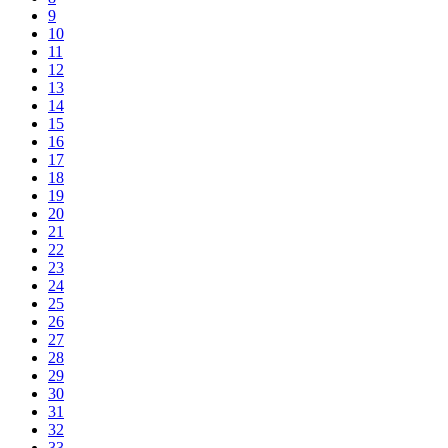
9
10
11
12
13
14
15
16
17
18
19
20
21
22
23
24
25
26
27
28
29
30
31
32
33