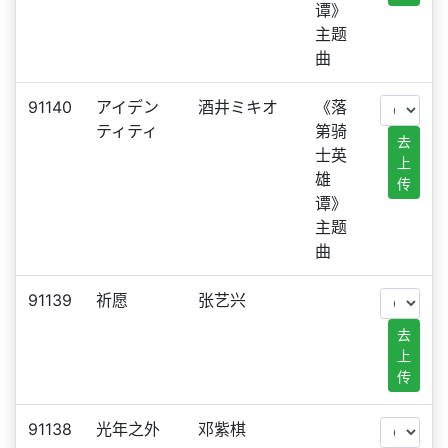
谭》
主题
曲
91140
アイデン
酒井ミキオ
《落
ティティ
第骑
去
士英
上
雄
传
谭》
主题
曲
91139
祈愿
张艺兴
去
上
传
91138
光年之外
邓紫棋