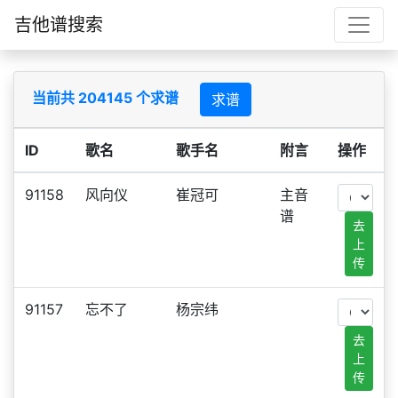
吉他谱搜索
当前共 204145 个求谱
求谱
ID
歌名
歌手名
附言
操作
91158
风向仪
崔冠可
主音
谱
去
上
传
91157
忘不了
杨宗纬
去
上
传