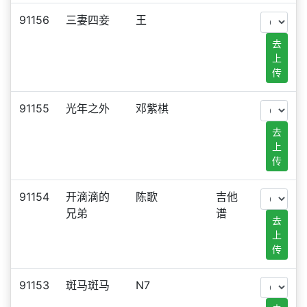
91156
三妻四妾
王
去
上
传
91155
光年之外
邓紫棋
去
上
传
91154
开滴滴的
陈歌
吉他
兄弟
谱
去
上
传
91153
斑马斑马
N7