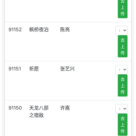
去
上
传
91152
枫桥夜泊
陈亮
去
上
传
91151
祈愿
张艺兴
去
上
传
91150
天龙八部
许嵩
之宿敌
去
上
传