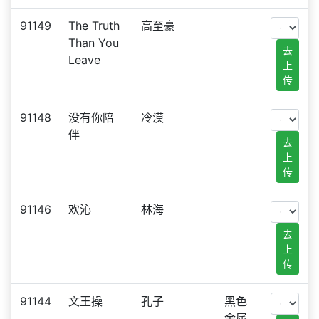
91149
The Truth
高至豪
Than You
去
Leave
上
传
91148
没有你陪
冷漠
伴
去
上
传
91146
欢沁
林海
去
上
传
91144
文王操
孔子
黑色
金属