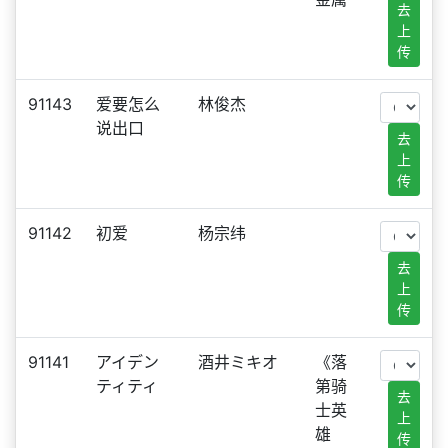
去
上
传
91143
爱要怎么
林俊杰
说出口
去
上
传
91142
初爱
杨宗纬
去
上
传
91141
アイデン
酒井ミキオ
《落
ティティ
第骑
去
士英
上
雄
传