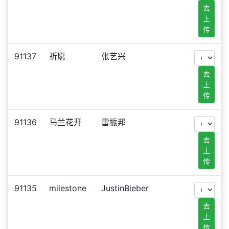
去
上
传
91137
祈愿
张艺兴
去
上
传
91136
马兰花开
雷振邦
去
上
传
91135
milestone
JustinBieber
去
上
传