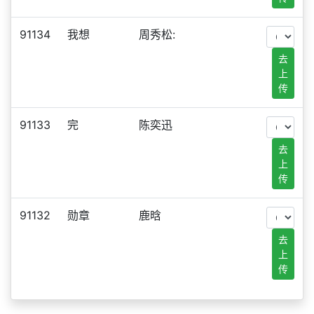
91134
我想
周秀松:
去
上
传
91133
完
陈奕迅
去
上
传
91132
勋章
鹿晗
去
上
传