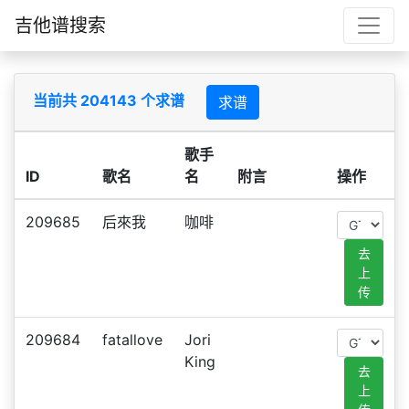
吉他谱搜索
当前共 204143 个求谱
求谱
歌手
ID
歌名
名
附言
操作
209685
后來我
咖啡
去
上
传
209684
fatallove
Jori
King
去
上