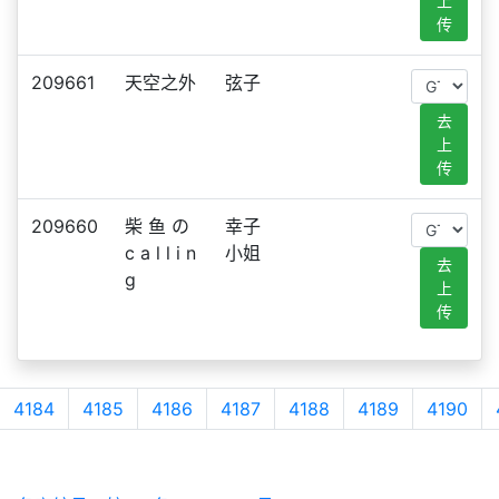
上
传
209661
天空之外
弦子
去
上
传
209660
柴 鱼 の
幸子
c a l l i n
小姐
去
g
上
传
4184
4185
4186
4187
4188
4189
4190