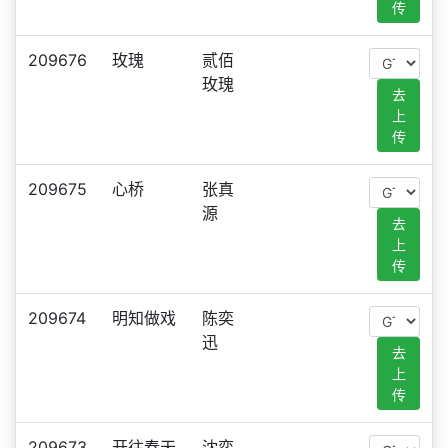
传
209676
玫瑰
贰佰
玫瑰
去
上
传
209675
心桥
张真
源
去
上
传
209674
明知做戏
陈奕
迅
去
上
传
209673
开往春天
沈奕