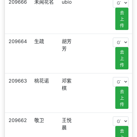
209666
未闻花名
ubio
去
上
传
209664
生疏
胡芳
芳
去
上
传
209663
桃花诺
邓紫
棋
去
上
传
209662
敬卫
王悦
晨
去