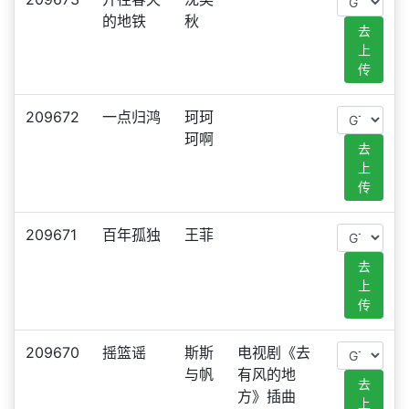
的地铁
秋
去
上
传
209672
一点归鸿
珂珂
珂啊
去
上
传
209671
百年孤独
王菲
去
上
传
209670
摇篮谣
斯斯
电视剧《去
与帆
有风的地
去
方》插曲
上