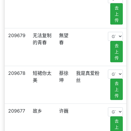
去
上
传
209679
无法复制
無望
的青春
春
去
上
传
209678
短裙你太
蔡徐
我是真爱粉
美
坤
丝
去
上
传
209677
故乡
许巍
去
上