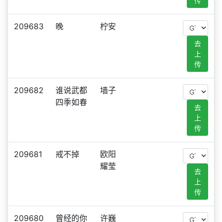
传
209683
晚
柠安
去
上
传
209682
谁说武都
墙子
四季如春
去
上
传
209681
戒不掉
欧阳
耀莹
去
上
传
209680
曾经的你
许巍