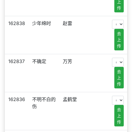
上
传
162838
少年绵时
赵雷
去
上
传
162837
不确定
万芳
去
上
传
162836
不明不白的
孟鹤堂
伤
去
上
传