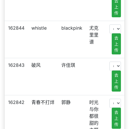
去
上
传
162844
whistle
blackpink
尤克
里里
去
谱
上
传
162843
破风
许佳琪
去
上
传
162842
青春不打烊
郭静
时光
与你
去
都很
上
甜的
传