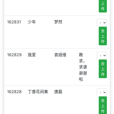
上
传
162831
少年
梦然
去
上
传
162829
我爱
袁娅维
跪
求，
去
求谱
上
谢谢
传
啦
162828
丁香花间奏
唐磊
去
上
传