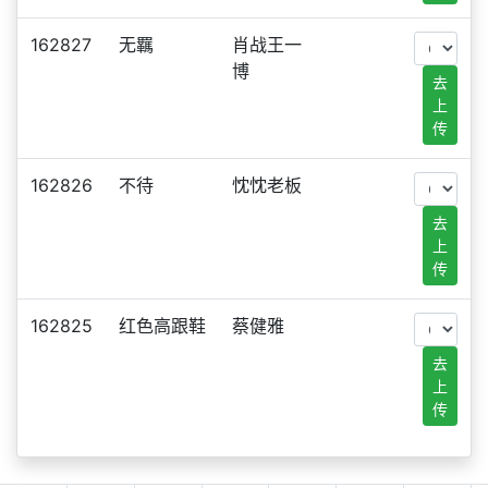
162827
无羈
肖战王一
博
去
上
传
162826
不待
忱忱老板
去
上
传
162825
红色高跟鞋
蔡健雅
去
上
传