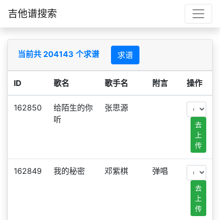
吉他谱搜索
当前共 204143 个求谱
求谱
ID
歌名
歌手名
附言
操作
162850
给陌生的你
张思源
听
去
上
传
162849
我的秘密
邓紫棋
弹唱
去
上
传