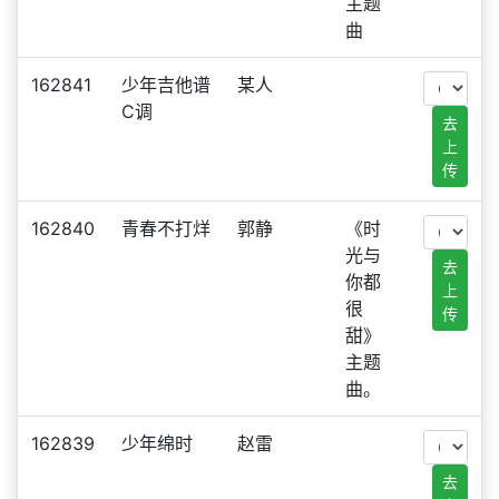
主题
曲
162841
少年吉他谱
某人
C调
去
上
传
162840
青春不打烊
郭静
《时
光与
去
你都
上
很
传
甜》
主题
曲。
162839
少年绵时
赵雷
去