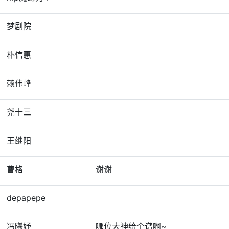
梦剧院
朴信惠
赖伟峰
尧十三
王继阳
曹格
谢谢
depapepe
冯曦妤
哪位大神给个谱啊~