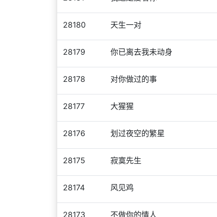
28180
天生一对
28179
你已离去我未动身
28178
对你做过的事
28177
大猩猩
28176
划过夜空的繁星
28175
寂寞先生
28174
风见鸡
28173
不做你的情人