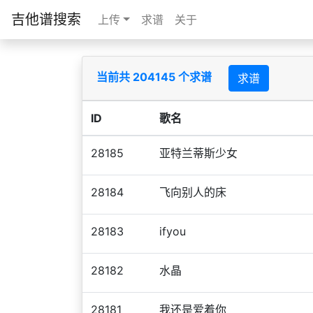
吉他谱搜索
上传
求谱
关于
当前共 204145 个求谱
求谱
ID
歌名
28185
亚特兰蒂斯少女
28184
飞向别人的床
28183
ifyou
28182
水晶
28181
我还是爱着你