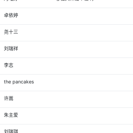
卓依婷
尧十三
刘瑞祥
李志
the pancakes
许嵩
朱主爱
刘瑞琪