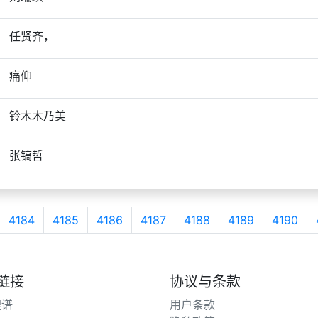
任贤齐，
痛仰
铃木木乃美
张镐哲
4184
4185
4186
4187
4188
4189
4190
链接
协议与条款
搜谱
用户条款