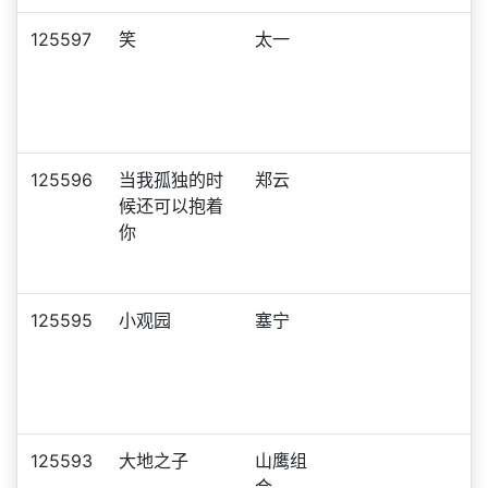
125597
笑
太一
125596
当我孤独的时
郑云
候还可以抱着
你
125595
小观园
塞宁
125593
大地之子
山鹰组
合