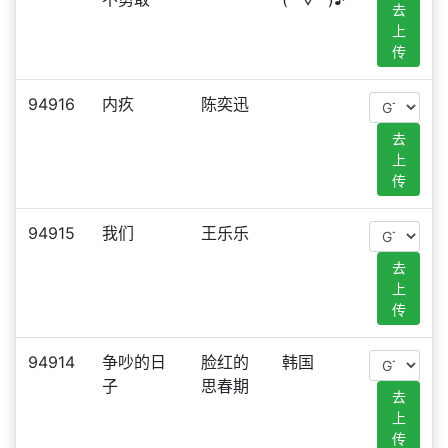
去
上
传
94916
内疚
陈奕迅
去
上
传
94915
我们
王乐乐
去
上
传
94914
争吵的日
脸红的
韩国
子
思春期
去
上
传