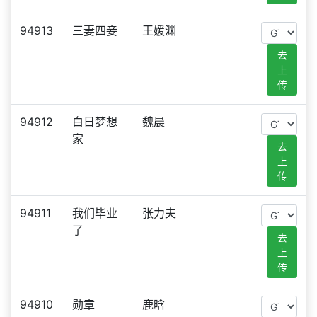
94913
三妻四妾
王媛渊
去
上
传
94912
白日梦想
魏晨
家
去
上
传
94911
我们毕业
张力夫
了
去
上
传
94910
勋章
鹿晗