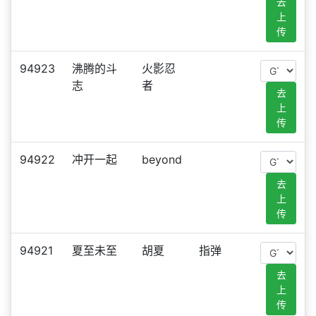
去
上
传
94923
沸腾的斗
火影忍
志
者
去
上
传
94922
冲开一起
beyond
去
上
传
94921
夏至未至
胡夏
指弹
去
上
传