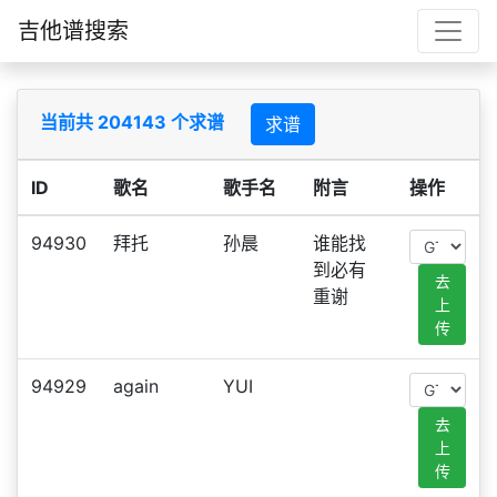
吉他谱搜索
当前共 204143 个求谱
求谱
ID
歌名
歌手名
附言
操作
94930
拜托
孙晨
谁能找
到必有
去
重谢
上
传
94929
again
YUI
去
上
传