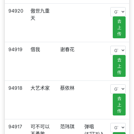
94920
傲世九重
天
去
上
传
94919
借我
谢春花
去
上
传
94918
大艺术家
蔡依林
去
上
传
94917
可不可以
范玮琪
弹唱
不勇敢
(*'▽'*)♪