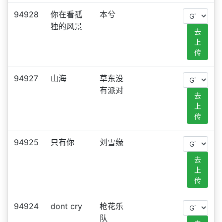
94928
你在看孤
本兮
独的风景
去
上
传
94927
山海
草东没
有派对
去
上
传
94925
只有你
刘雪缘
去
上
传
94924
dont cry
枪花乐
队