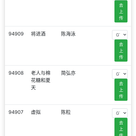
去
上
传
94909
将进酒
陈海泳
去
上
传
94908
老人与棉
简弘亦
花糖和夏
去
天
上
传
94907
虚拟
陈粒
去
上
传