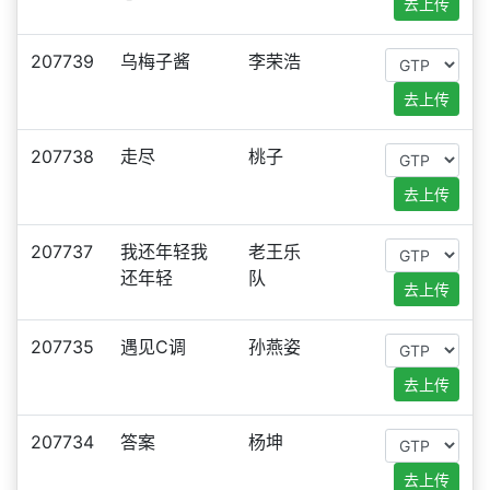
去上传
207739
乌梅子酱
李荣浩
去上传
207738
走尽
桃子
去上传
207737
我还年轻我
老王乐
还年轻
队
去上传
207735
遇见C调
孙燕姿
去上传
207734
答案
杨坤
去上传