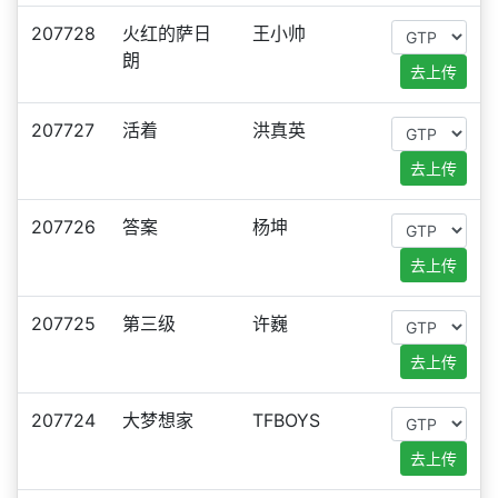
207728
火红的萨日
王小帅
朗
去上传
207727
活着
洪真英
去上传
207726
答案
杨坤
去上传
207725
第三级
许巍
去上传
207724
大梦想家
TFBOYS
去上传