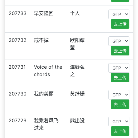
207733
早安隆回
个人
去上传
207732
戒不掉
欧阳耀
莹
去上传
207731
Voice of the
澤野弘
chords
之
去上传
207730
我的美丽
黄绮珊
去上传
207729
我乘着风飞
熊出没
过来
去上传