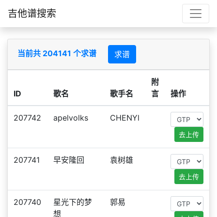
吉他谱搜索
当前共 204141 个求谱
求谱
附
ID
歌名
歌手名
言
操作
207742
apelvolks
CHENYl
去上传
207741
早安隆回
袁树雄
去上传
207740
星光下的梦
郭易
想