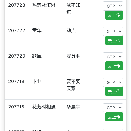
207723
热恋冰淇淋
我不知
道
去上传
207722
童年
动点
去上传
207720
缺氧
安苏羽
去上传
207719
卜卦
要不要
买菜
去上传
207718
花落时相遇
华晨宇
去上传