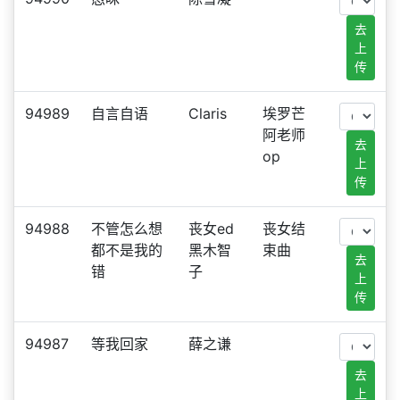
去
上
传
94989
自言自语
Claris
埃罗芒
阿老师
去
op
上
传
94988
不管怎么想
丧女ed
丧女结
都不是我的
黑木智
束曲
去
错
子
上
传
94987
等我回家
薛之谦
去
上