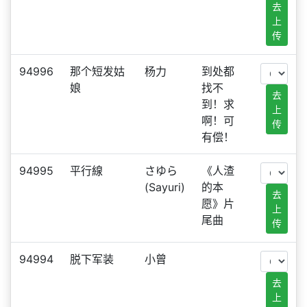
去
上
传
94996
那个短发姑
杨力
到处都
娘
找不
去
到！求
上
啊！可
传
有偿！
94995
平行線
さゆら
《人渣
(Sayuri)
的本
去
愿》片
上
尾曲
传
94994
脱下军装
小曾
去
上