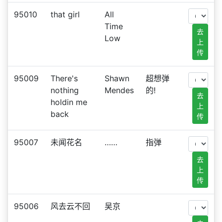
95010
that girl
All
Time
去
Low
上
传
95009
There's
Shawn
超想弹
nothing
Mendes
的!
去
holdin me
上
back
传
95007
未闻花名
……
指弹
去
上
传
95006
风去云不回
吴京