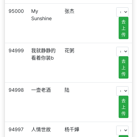
95000
My
张杰
Sunshine
去
上
传
94999
我就静静的
花粥
看着你装b
去
上
传
94998
一壶老酒
陆
去
上
传
94997
人情世故
杨千嬅