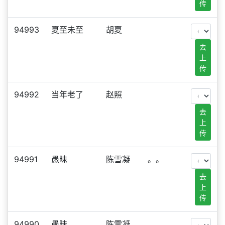
传
94993
夏至未至
胡夏
去
上
传
94992
当年老了
赵照
去
上
传
94991
愚昧
陈雪凝
。。
去
上
传
94990
愚昧
陈雪凝