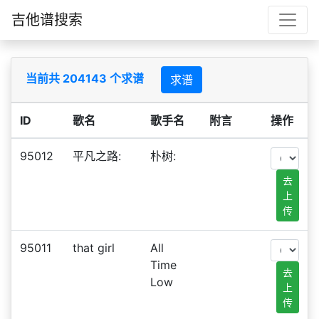
吉他谱搜索
当前共 204143 个求谱
求谱
ID
歌名
歌手名
附言
操作
95012
平凡之路:
朴树:
去
上
传
95011
that girl
All
Time
去
Low
上
传