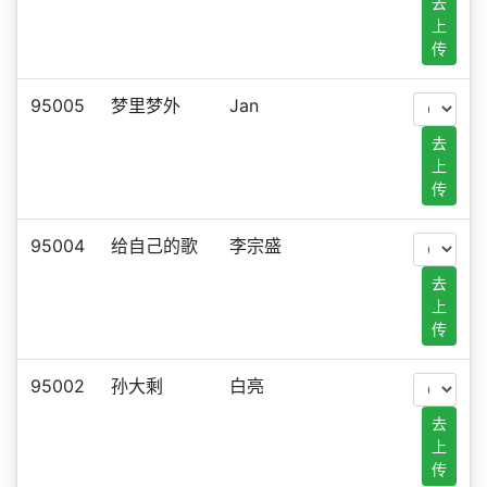
去
上
传
95005
梦里梦外
Jan
去
上
传
95004
给自己的歌
李宗盛
去
上
传
95002
孙大剩
白亮
去
上
传