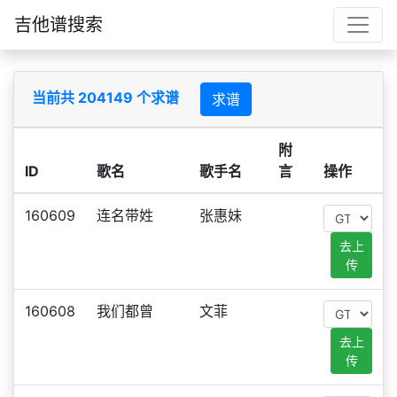
吉他谱搜索
当前共 204149 个求谱
求谱
附
ID
歌名
歌手名
言
操作
160609
连名带姓
张惠妹
去上
传
160608
我们都曾
文菲
去上
传