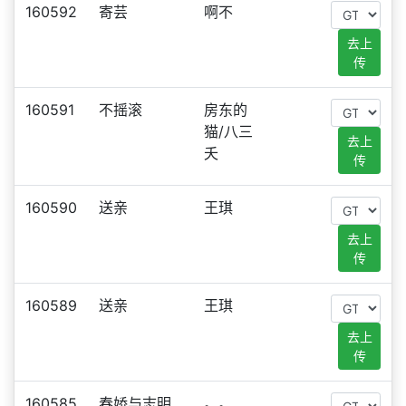
160592
寄芸
啊不
去上
传
160591
不摇滚
房东的
猫/八三
去上
夭
传
160590
送亲
王琪
去上
传
160589
送亲
王琪
去上
传
160585
春娇与志明
。。