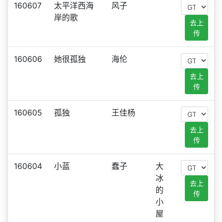
160607
太平洋西海
风子
岸的歌
去上
传
160606
她很孤独
海伦
去上
传
160605
孤独
王佳杨
去上
传
160604
小蓝
蠢子
大
冰
去上
的
传
小
屋