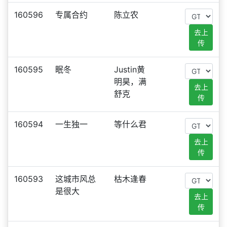
160596
专属合约
陈立农
去上
传
160595
眠冬
Justin黄
明昊，满
去上
舒克
传
160594
一生独一
等什么君
去上
传
160593
这城市风总
枯木逢春
是很大
去上
传