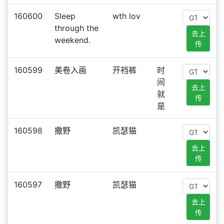
160600
Sleep
wth lov
through the
去上
weekend.
传
160599
美卷入画
开裆裤
时
间
去上
就
传
是
160598
撒野
凯瑟猫
去上
传
160597
撒野
凯瑟猫
去上
传